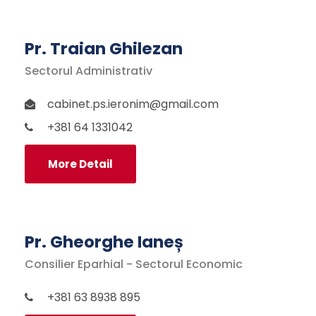
Pr. Traian Ghilezan
Sectorul Administrativ
cabinet.ps.ieronim@gmail.com
+381 64 1331042
More Detail
Pr. Gheorghe Ianeș
Consilier Eparhial - Sectorul Economic
+381 63 8938 895