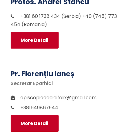
Protos. Andrei Stancu
+381 60 1738 434 (Serbia) +40 (745) 773
454 (Romania)
More Detail
Pr. Florențiu Ianeș
Secretar Eparhial
episcopiadacieifelix@gmail.com
+381649867944
More Detail