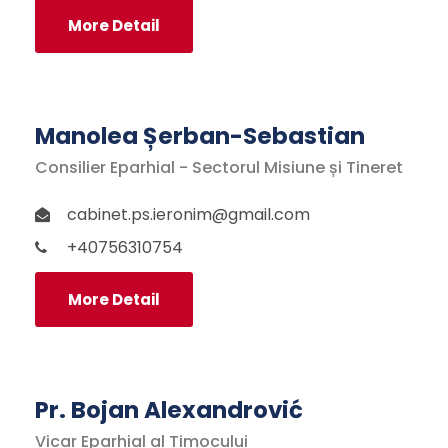
More Detail
Manolea Șerban-Sebastian
Consilier Eparhial - Sectorul Misiune și Tineret
cabinet.ps.ieronim@gmail.com
+40756310754
More Detail
Pr. Bojan Alexandrović
Vicar Eparhial al Timocului