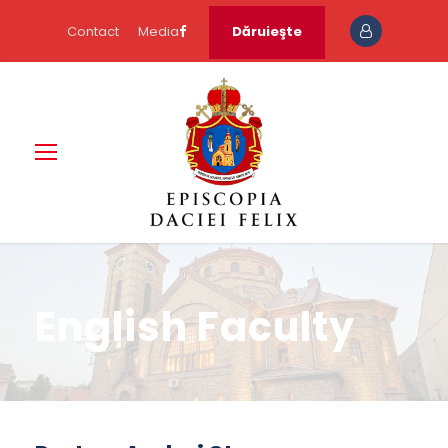
Contact
Media
Dăruieşte
English Faculty