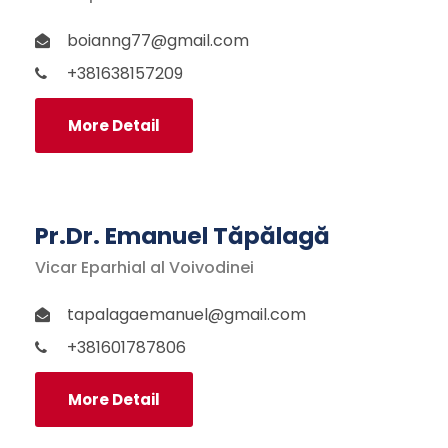
boianng77@gmail.com
+381638157209
More Detail
Pr.Dr. Emanuel Tăpălagă
Vicar Eparhial al Voivodinei
tapalagaemanuel@gmail.com
+381601787806
More Detail