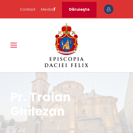
Contact
Media
Dăruieşte
Pr. Traian
Ghilezan