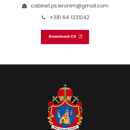
cabinet.ps.ieronim@gmail.com
+381 64 1331042
Download CV