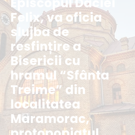
Episcopul Daciei
Felix, va oficia
slujba de
resfințire a
Bisericii cu
hramul “Sfânta
Treime” din
localitatea
Maramorac,
protopopiatul