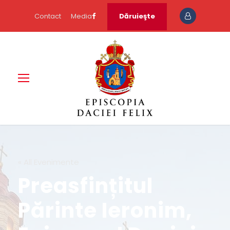
Contact
Media
Dăruieşte
« All Evenimente
Preasfințitul
Părinte Ieronim,