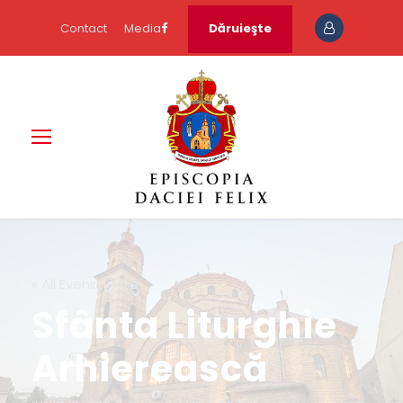
Contact
Media
Dăruieşte
« All Evenimente
Sfânta Liturghie
Arhierească