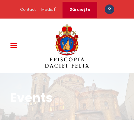
Contact
Media
Dăruieşte
Events