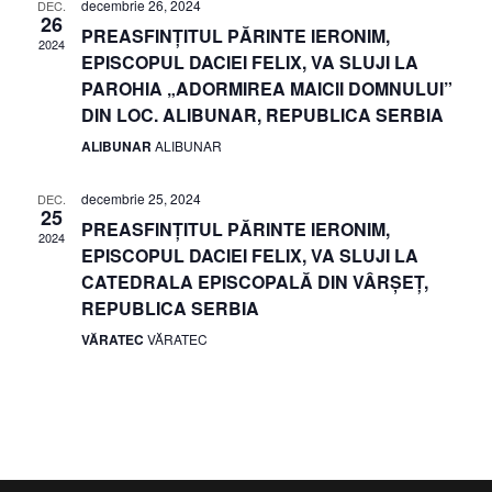
ă
decembrie 26, 2024
DEC.
r
26
e
d
PREASFINȚITUL PĂRINTE IERONIM,
2024
a
EPISCOPUL DACIEI FELIX, VA SLUJI LA
e
î
PAROHIA „ADORMIREA MAICII DOMNULUI”
t
DIN LOC. ALIBUNAR, REPUBLICA SERBIA
î
n
a
ALIBUNAR
ALIBUNAR
.
v
n
decembrie 25, 2024
DEC.
i
25
v
PREASFINȚITUL PĂRINTE IERONIM,
2024
EPISCOPUL DACIEI FELIX, VA SLUJI LA
z
i
CATEDRALA EPISCOPALĂ DIN VÂRȘEȚ,
REPUBLICA SERBIA
u
z
VĂRATEC
VĂRATEC
a
u
l
a
i