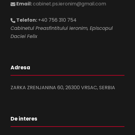
e
Email:
cabinet.ps.ieronim@gmail.com
u
n
Telefon:
+40 756 310 754
t
t
Cabinetul Preasfintitului Ieronim, Episcopul
Daciei Felix
a
r
e
Adresa
E
ZARKA ZRENJANINA 60, 26300 VRSAC, SERBIA
v
e
De interes
n