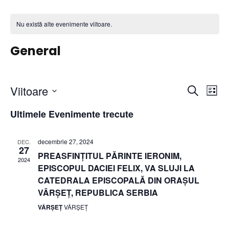
Nu există alte evenimente viitoare.
General
N
N
Viitoare
C
L
a
S
a
i
a
Ultimele Evenimente trecute
u
e
s
t
v
l
t
v
ă
decembrie 27, 2024
DEC.
e
ă
27
i
PREASFINȚITUL PĂRINTE IERONIM,
i
c
2024
EPISCOPUL DACIEI FELIX, VA SLUJI LA
t
g
CATEDRALA EPISCOPALĂ DIN ORAȘUL
g
e
VÂRȘEȚ, REPUBLICA SERBIA
a
a
VÂRȘEȚ
VÂRȘEȚ
a
z
r