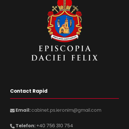
z
r
i
ă
E
r
v
i
e
ș
n
i
i
c
Contact Rapid
ă
e
Email:
cabinet.ps.ieronim@gmail.com
u
n
Telefon:
+40 756 310 754