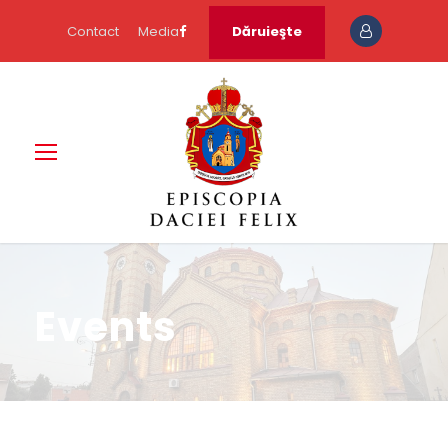
Contact
Media
Dăruieşte
Events