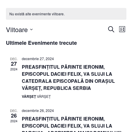
Nu există alte evenimente viitoare.
N
N
Viitoare
C
L
a
S
a
i
a
Ultimele Evenimente trecute
u
e
s
t
v
l
t
v
ă
decembrie 27, 2024
DEC.
e
ă
27
i
PREASFINȚITUL PĂRINTE IERONIM,
i
c
2024
EPISCOPUL DACIEI FELIX, VA SLUJI LA
t
g
CATEDRALA EPISCOPALĂ DIN ORAȘUL
g
e
VÂRȘEȚ, REPUBLICA SERBIA
a
a
VÂRȘEȚ
VÂRȘEȚ
a
z
r
ă
decembrie 26, 2024
DEC.
r
26
e
d
PREASFINȚITUL PĂRINTE IERONIM,
2024
a
EPISCOPUL DACIEI FELIX, VA SLUJI LA
e