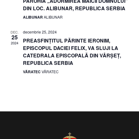
î
PAROHIA „ADORMIREA MAICII DOMNULUI”
t
DIN LOC. ALIBUNAR, REPUBLICA SERBIA
î
n
a
ALIBUNAR
ALIBUNAR
.
v
n
decembrie 25, 2024
DEC.
i
25
v
PREASFINȚITUL PĂRINTE IERONIM,
2024
EPISCOPUL DACIEI FELIX, VA SLUJI LA
z
i
CATEDRALA EPISCOPALĂ DIN VÂRȘEȚ,
REPUBLICA SERBIA
u
z
VĂRATEC
VĂRATEC
a
u
l
a
i
l
z
i
ă