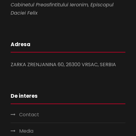
t
t
Cabinetul Preasfintitului Ieronim, Episcopul
Daciei Felix
a
r
e
Adresa
E
ZARKA ZRENJANINA 60, 26300 VRSAC, SERBIA
v
e
De interes
n
Contact
i
m
Media