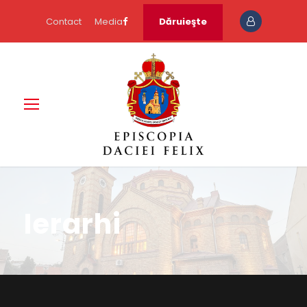
Contact
Media
Dăruieşte
Ierarhi