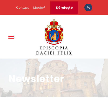
Contact
Media
Dăruieşte
Newsletter