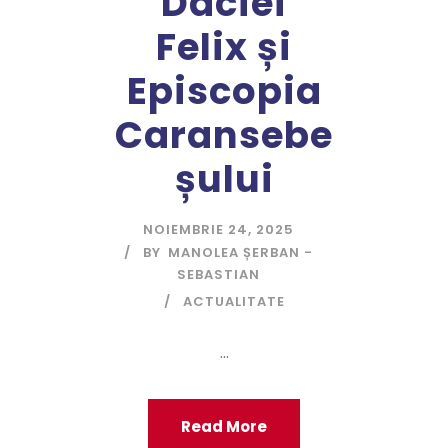
Daciei
Felix și
Episcopia
Caransebe
șului
NOIEMBRIE 24, 2025
BY
MANOLEA ȘERBAN -
SEBASTIAN
ACTUALITATE
...
Read More