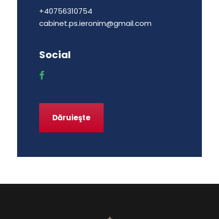
+40756310754
cabinet.ps.ieronim@gmail.com
Social
Dăruieşte