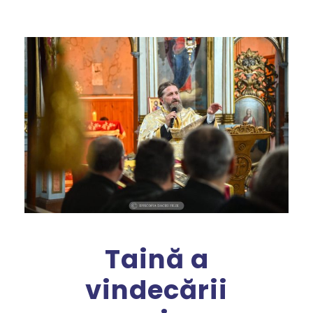
Taină a
vindecării