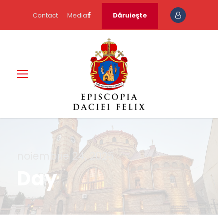
Contact
Media
Dăruieşte
noiembrie 24, 2025
Day