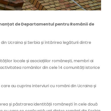
 finanțat de Departamentul pentru Românii de
in Ucraina și Serbia și întărirea legăturii dintre
rităților locale și asociațiilor românești, membri ai
activitatea românilor din cele 14 comunități istorice
, care au cuprins interviuri cu români din Ucraina și
rea și păstrarea identității românești în cele două
e cu care se confruntă unii dintre românii din Serbia