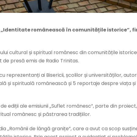
ui „Identitate românească în comunitățile istorice”,
 cultural și spiritual românesc din comunitățile istorice d
 de presă emis de Radio Trinitas.
u reprezentanți ai Bisericii, școlilor și universităților, auto
lă și spirituală românească și 5 reportaje despre viața și 
de ediții ale emisiunii „Suflet românesc”, parte din proiect
ritual românesc și păstrarea tradițiilor.
a „Românii de lângă granițe”, care a avut ca scop susține
țile istorice. Prin acest proiect a evidențiat și problemel