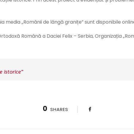
ia media „Românii de lângă granițe” sunt disponibile onli
a Ortodoxă Română a Daciei Felix – Serbia, Organizația „Ro
 istorice”
0
SHARES