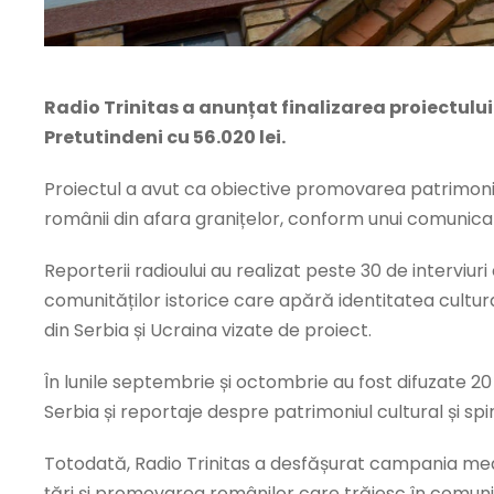
Radio Trinitas a anunțat finalizarea proiectul
Pretutindeni cu 56.020 lei.
Proiectul a avut ca obiective promovarea patrimoniului
românii din afara granițelor, conform unui comunicat
Reporterii radioului au realizat peste 30 de interviuri c
comunităților istorice care apără identitatea cultura
din Serbia și Ucraina vizate de proiect.
În lunile septembrie și octombrie au fost difuzate 20 
Serbia și reportaje despre patrimoniul cultural și spi
Totodată, Radio Trinitas a desfășurat campania medi
țări și promovarea românilor care trăiesc în comunită