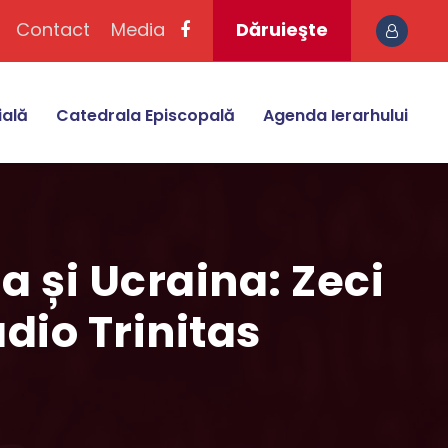
Contact
Media
Dăruieşte
ială
Catedrala Episcopală
Agenda Ierarhului
a și Ucraina: Zeci
dio Trinitas