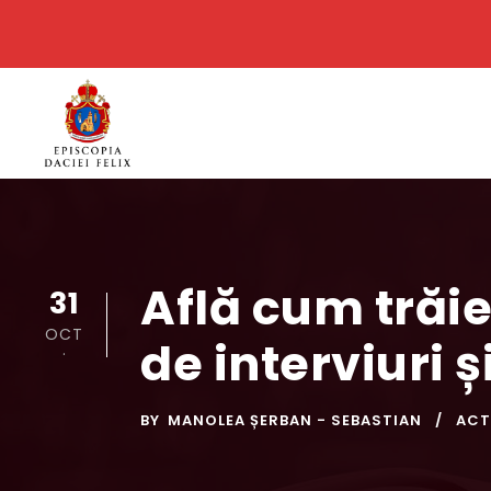
Află cum trăie
31
OCT
de interviuri 
.
BY
MANOLEA ȘERBAN - SEBASTIAN
ACT