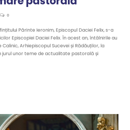
mare pastorală
0
țitului Părinte Ieronim, Episcopul Daciei Felix, s-a
r Episcopiei Daciei Felix. În acest an, întâlnirile au
 Calinic, Arhiepiscopul Sucevei și Rădăuților, la
n jurul unor teme de actualitate pastorală și