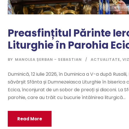
Preasfințitul Părinte Ie
Liturghie în Parohia Eci
BY
MANOLEA ȘERBAN - SEBASTIAN
ACTUALITATE
,
VI
Duminică, 12 iulie 2026, în Duminica a V-a după Rusalii, 
săvârșit Sfânta și Dumnezeiasca Liturghie în biserica 
Ecica, înconjurat de un sobor de preoți și diaconi. La S
parohie, care au trăit cu bucurie întâlnirea liturgică...
Read More