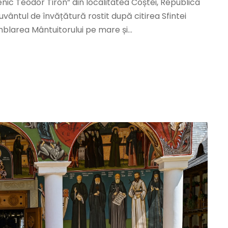
ic Teodor Tiron” din localitatea Coștei, Republica
cuvântul de învățătură rostit după citirea Sfintei
mblarea Mântuitorului pe mare și...