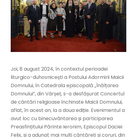
Joi, 8 august 2024, în contextul perioadei
liturgico-duhovnicești a Postului Adormirii Maicii
Domnului, în Catedrala episcopală „Înălțarea
Domnului”, din Vârșeț, s-a desfășurat Concertul
de cântări religioase închinate Maicii Domnului,
aflat, în acest an, la a doua ediție. Evenimentul a
avut loc cu binecuvântarea și participarea
Preasfințitului Părinte Ieronim, Episcopul Daciei
Felix, și a adunat mai mulți cântăreți și coruri, din