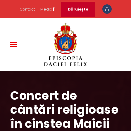
Contact
Media
Dăruieşte
Concert de
cântări religioase
în cinstea Maicii