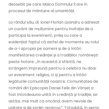
deosebit pe care Maica Domnului îl are în
procesul de mântuire al umanității.
La rândul său, dl. Ionel Florian Lixandru a adresat
un cuvânt de mulțumire pentru invitația de a
participa la eveniment, prilej cu care a
evidențiat faptul că astfel de momente au rolul
de a-i apropia pe oameni și de a întări
manifestarea credinței și a tradițiilor românești
peste hotare: „în această zi sfântă, ne
strângem împreună pentru a celebra nu doar
un eveniment religios, ci și pentru a întări
legăturile comunității noastre. Comunitatea de
români din Episcopia Daciei Felix din Vârșeț a
fost întotdeauna unită în credință și tradiție, iar
astăzi, mai mult ca oricând, avem nevoie de
unitate și de sprijin reciproc”. Totodată, în semn