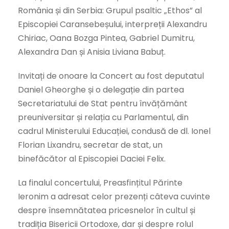
România și din Serbia: Grupul psaltic „Ethos” al
Episcopiei Caransebeșului, interpreții Alexandru
Chiriac, Oana Bozga Pintea, Gabriel Dumitru,
Alexandra Dan și Anisia Liviana Babuț.
Invitați de onoare la Concert au fost deputatul
Daniel Gheorghe și o delegație din partea
Secretariatului de Stat pentru învățământ
preuniversitar și relația cu Parlamentul, din
cadrul Ministerului Educației, condusă de dl. Ionel
Florian Lixandru, secretar de stat, un
binefăcător al Episcopiei Daciei Felix.
La finalul concertului, Preasfințitul Părinte
Ieronim a adresat celor prezenți câteva cuvinte
despre însemnătatea pricesnelor în cultul și
tradiția Bisericii Ortodoxe, dar și despre rolul