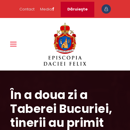
Contact
Media
Dăruieşte
În a doua zi a
Taberei Bucuriei,
tinerii au primit