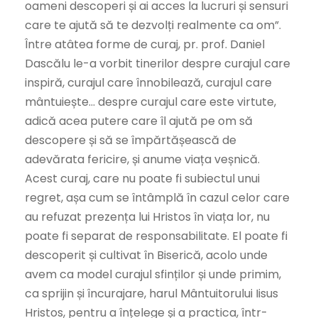
oameni descoperi și ai acces la lucruri și sensuri
care te ajută să te dezvolți realmente ca om”.
Între atâtea forme de curaj, pr. prof. Daniel
Dascălu le-a vorbit tinerilor despre curajul care
inspiră, curajul care înnobilează, curajul care
mântuiește… despre curajul care este virtute,
adică acea putere care îl ajută pe om să
descopere și să se împărtășească de
adevărata fericire, și anume viața veșnică.
Acest curaj, care nu poate fi subiectul unui
regret, așa cum se întâmplă în cazul celor care
au refuzat prezența lui Hristos în viața lor, nu
poate fi separat de responsabilitate. El poate fi
descoperit și cultivat în Biserică, acolo unde
avem ca model curajul sfinților și unde primim,
ca sprijin și încurajare, harul Mântuitorului Iisus
Hristos, pentru a înțelege și a practica, într-