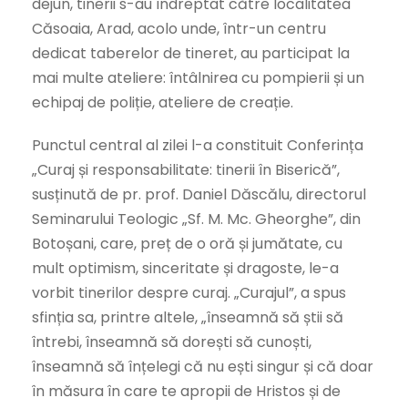
dejun, tinerii s-au îndreptat către localitatea
Căsoaia, Arad, acolo unde, într-un centru
dedicat taberelor de tineret, au participat la
mai multe ateliere: întâlnirea cu pompierii și un
echipaj de poliție, ateliere de creație.
Punctul central al zilei l-a constituit Conferința
„Curaj și responsabilitate: tinerii în Biserică”,
susținută de pr. prof. Daniel Dăscălu, directorul
Seminarului Teologic „Sf. M. Mc. Gheorghe”, din
Botoșani, care, preț de o oră și jumătate, cu
mult optimism, sinceritate și dragoste, le-a
vorbit tinerilor despre curaj. „Curajul”, a spus
sfinția sa, printre altele, „înseamnă să știi să
întrebi, înseamnă să dorești să cunoști,
înseamnă să înțelegi că nu ești singur și că doar
în măsura în care te apropii de Hristos și de