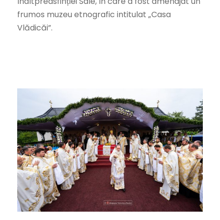
Înaltpreasfinției Sale, în care a fost amenajat un
frumos muzeu etnografic intitulat „Casa
Vlădicăi”.