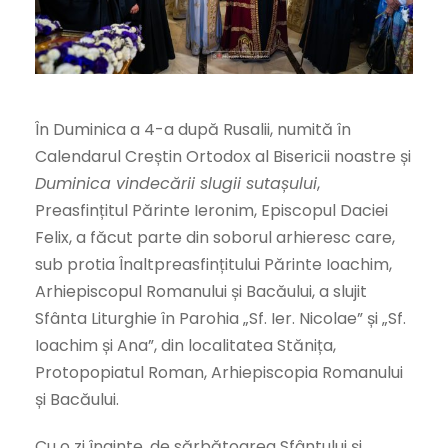
În Duminica a 4-a după Rusalii, numită în
Calendarul Creștin Ortodox al Bisericii noastre și
Duminica vindecării slugii sutașului
,
Preasfințitul Părinte Ieronim, Episcopul Daciei
Felix, a făcut parte din soborul arhieresc care,
sub protia Înaltpreasfințitului Părinte Ioachim,
Arhiepiscopul Romanului și Bacăului, a slujit
Sfânta Liturghie în Parohia „Sf. Ier. Nicolae” și „Sf.
Ioachim și Ana”, din localitatea Stănița,
Protopopiatul Roman, Arhiepiscopia Romanului
și Bacăului.
Cu o zi înainte, de sărbătoarea Sfântului și