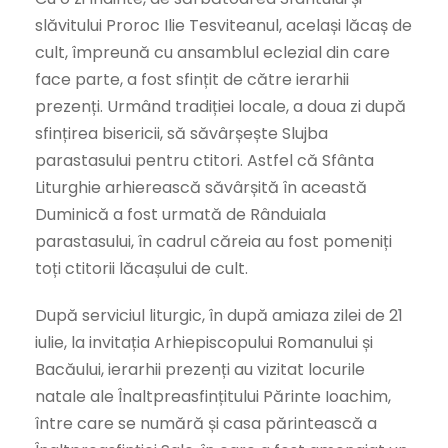
slăvitului Proroc Ilie Tesviteanul, același lăcaș de
cult, împreună cu ansamblul eclezial din care
face parte, a fost sfințit de către ierarhii
prezenți. Urmând tradiției locale, a doua zi după
sfințirea bisericii, să săvârșește Slujba
parastasului pentru ctitori. Astfel că Sfânta
Liturghie arhierească săvârșită în această
Duminică a fost urmată de Rânduiala
parastasului, în cadrul căreia au fost pomeniți
toți ctitorii lăcașului de cult.
După serviciul liturgic, în după amiaza zilei de 21
iulie, la invitația Arhiepiscopului Romanului și
Bacăului, ierarhii prezenți au vizitat locurile
natale ale Înaltpreasfințitului Părinte Ioachim,
între care se numără și casa părintească a