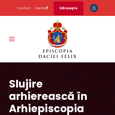
Contact
Media
Dăruieşte
Slujire
arhierească în
Arhiepiscopia