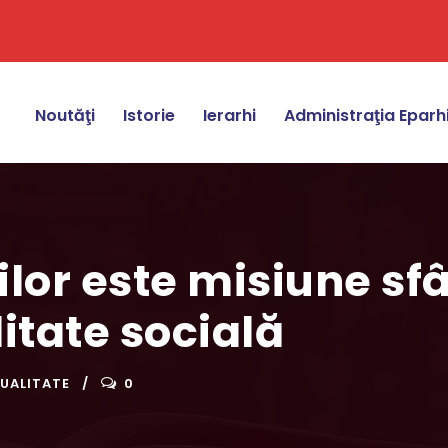
Noutăţi
Istorie
Ierarhi
Administraţia Eparh
ilor este misiune sfâ
itate socială
UALITATE
0