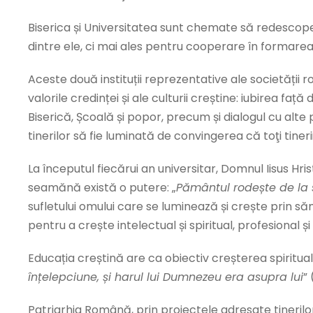
Biserica și Universitatea sunt chemate să redescopere
dintre ele, ci mai ales pentru cooperare în formarea
Aceste două instituții reprezentative ale societății 
valorile credinței și ale culturii creștine: iubirea fa
Biserică, Școală și popor, precum și dialogul cu alte
tinerilor să fie luminată de convingerea că toţi tiner
La începutul fiecărui an universitar, Domnul Iisus Hri
seamănă există o putere: „
Pământul rodește de la si
sufletului omului care se luminează și crește prin s
pentru a crește intelectual și spiritual, profesional și 
Educația creștină are ca obiectiv creșterea spirituală
înțelepciune, și harul lui Dumnezeu era asupra lui
” 
Patriarhia Română, prin proiectele adresate tinerilo