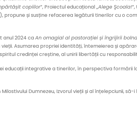
mpărtășit copiilor
”, Proiectul educațional „
Alege Şcoala!
”,
), propune și susține refacerea legăturii tinerilor cu o com
at anul 2024 ca
An omagial al pastorației și îngrijirii bolna
ii vieții. Asumarea propriei identități, întemeierea și apăra
piritul credinței creștine, al unirii libertății cu responsabi
ducații integrative a tinerilor, în perspectiva formării lor
lostivului Dumnezeu, Izvorul vieții și al înțelepciunii, să-i b