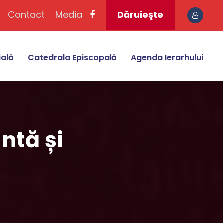
Contact
Media
Dăruieşte
ială
Catedrala Episcopală
Agenda Ierarhului
ntă și