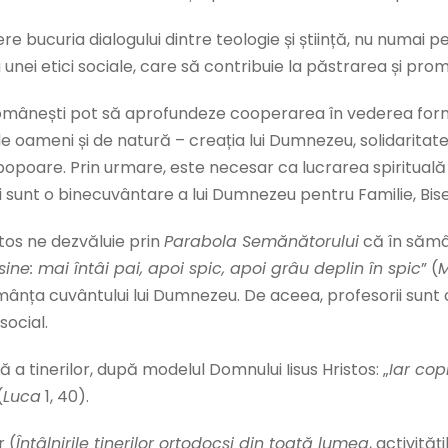
 bucuria dialogului dintre teologie și știință, nu numai p
 unei etici sociale, care să contribuie la păstrarea și pro
românești pot să aprofundeze cooperarea în vederea formării
ță de oameni și de natură – creația lui Dumnezeu, solidaritat
 popoare. Prin urmare, este necesar ca lucrarea spirituală
ii sunt o binecuvântare a lui Dumnezeu pentru Familie, Bise
stos ne dezvăluie prin
Parabola Semănătorului
că în sămâ
ne: mai întâi pai, apoi spic, apoi grâu deplin în spic
” (
ămânța cuvântului lui Dumnezeu. De aceea, profesorii sunt c
social.
 a tinerilor, după modelul Domnului Iisus Hristos: „
Iar cop
(
Luca
1, 40).
r (
Întâlnirile tinerilor ortodocși din toată lumea
, activităț