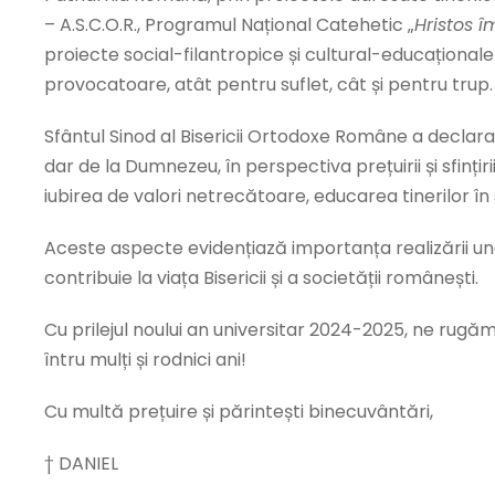
– A.S.C.O.R., Programul Național Catehetic „
Hristos î
proiecte social-filantropice și cultural-educaționale
provocatoare, atât pentru suflet, cât și pentru trup.
Sfântul Sinod al Bisericii Ortodoxe Române a declar
dar de la Dumnezeu, în perspectiva prețuirii și sfințir
iubirea de valori netrecătoare, educarea tinerilor în s
Aceste aspecte evidențiază importanța realizării unei e
contribuie la viața Bisericii și a societății românești.
Cu prilejul noului an universitar 2024-2025, ne rugăm Mi
întru mulți și rodnici ani!
Cu multă prețuire și părintești binecuvântări,
† DANIEL