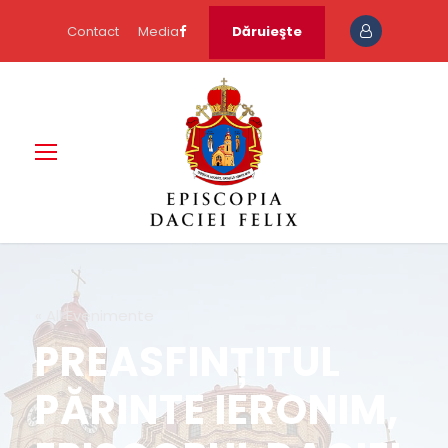
Contact
Media
Dăruieşte
« All Evenimente
PREASFINȚITUL
PĂRINTE IERONIM,