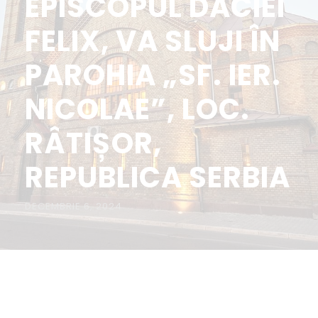
EPISCOPUL DACIEI
FELIX, VA SLUJI ÎN
PAROHIA „SF. IER.
NICOLAE”, LOC.
RÂTIȘOR,
REPUBLICA SERBIA
DECEMBRIE 6, 2024