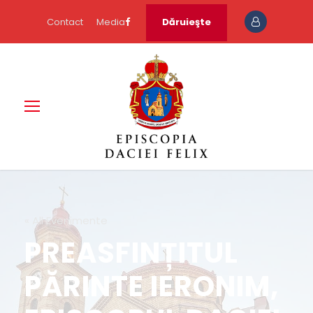
Contact
Media
Dăruieşte
« All Evenimente
PREASFINȚITUL
PĂRINTE IERONIM,