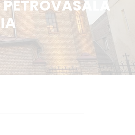
A PETROVASÂLA
IA