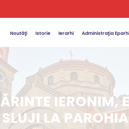
Noutăţi
Istorie
Ierarhi
Administraţia Eparh
PĂRINTE IERONIM, 
VA SLUJI LA PAROH