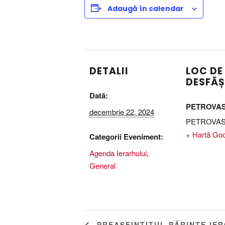
Adaugă în calendar
DETALII
LOC DE
DESFĂ
Dată:
PETROVA
decembrie 22, 2024
PETROVA
+ Hartă Go
Categorii Eveniment:
Agenda Ierarhului
,
General
PREASFINȚITUL PĂRINTE IER