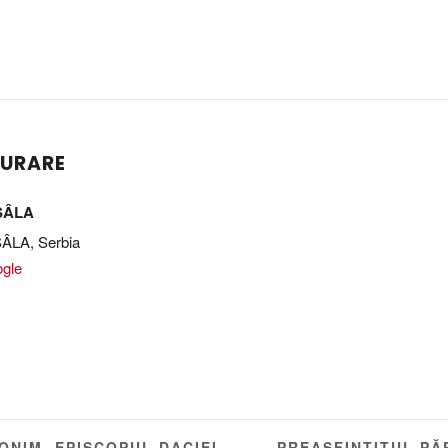
ȘURARE
SÂLA
SÂLA
,
Serbia
ogle
PREASFINȚITUL PĂ
ONIM, EPISCOPUL DACIEI