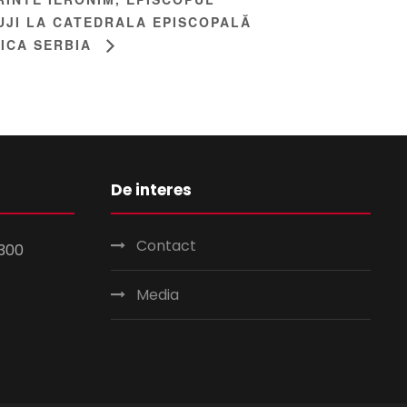
LUJI LA CATEDRALA EPISCOPALĂ
LICA SERBIA
De interes
Contact
300
Media