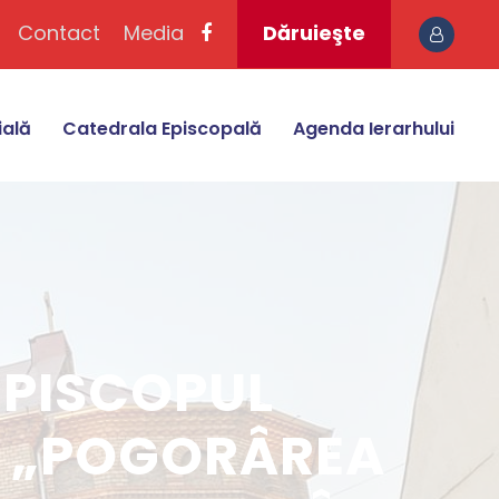
Contact
Media
Dăruieşte
ială
Catedrala Episcopală
Agenda Ierarhului
EPISCOPUL
IA „POGORÂREA