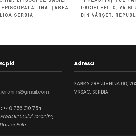
A EPISCOPALĂ „ÎNĂLȚAREA
DACIEI FELIX, VA S
LICA SERBIA
DIN VÂRȘEȚ, REPUB
Rapid
Adresa
ZARKA ZRENJANINA 60, 26
s.ieronim@gmail.com
VRSAC, SERBIA
:
+40 756 310 754
Preasfintitului Ieronim,
Daciei Felix