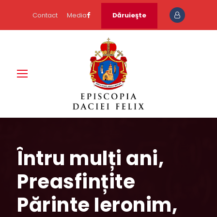
Contact
Media
Dăruieşte
Întru mulți ani,
Preasfințite
Părinte Ieronim,