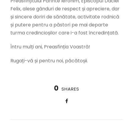
Preasfințitului Părinte Ieronim, Episcopul Daciei
Felix, alese gânduri de respect și apreciere, dar
și sincere doriri de sănătate, activitate rodnică
și putere pentru a păstori pe mai departe
turma credincioșilor care i-a fost încredințată.
Întru mulți ani, Preasfinția Voastră!
Rugați-vă și pentru noi, păcătoșii.
0
SHARES