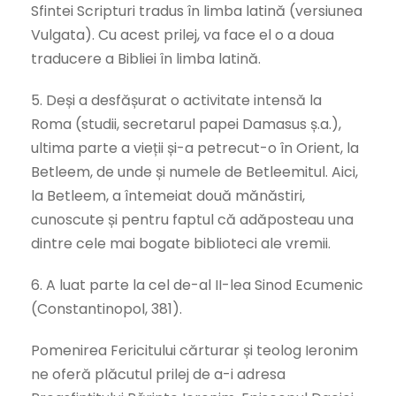
Sfintei Scripturi tradus în limba latină (versiunea
Vulgata). Cu acest prilej, va face el o a doua
traducere a Bibliei în limba latină.
5. Deși a desfășurat o activitate intensă la
Roma (studii, secretarul papei Damasus ș.a.),
ultima parte a vieții și-a petrecut-o în Orient, la
Betleem, de unde și numele de Betleemitul. Aici,
la Betleem, a întemeiat două mănăstiri,
cunoscute și pentru faptul că adăposteau una
dintre cele mai bogate biblioteci ale vremii.
6. A luat parte la cel de-al II-lea Sinod Ecumenic
(Constantinopol, 381).
Pomenirea Fericitului cărturar și teolog Ieronim
ne oferă plăcutul prilej de a-i adresa