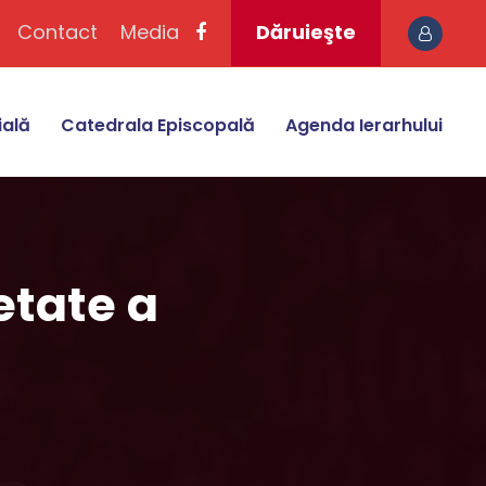
Contact
Media
Dăruieşte
ială
Catedrala Episcopală
Agenda Ierarhului
etate a