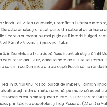
e la Sinodul al IV-lea Ecumenic, Preasfințitul Părinte Ieronim
l Durostorumului, și a făcut parte din soborul de arhierei c
orilor, care a numărat nu mai puțin de 11 ierarhi bulgari, româ
itul Părinte Visarion, Episcopul Tulcii.
ară, în Duminica a treia după Rusalii sunt cinstiți și Sfinț
debutat în anul 2016, când, la data de 10 iulie, la sfârșitul 
hip solemn ca Duminica a treia după Rusalii să fie rânduită 
 III-lea, în cursul unui război purtat de Imperiul Roman împo
oldații creştini din armata romană, pe motiv că aceștia ar f
soldați creștin din legiunea aflată în Durostorum (Silistra 
prin tăierea capetelor, și frații Pasicrat (22 ani) și Valent