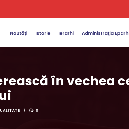
Noutăţi
Istorie
Ierarhi
Administraţia Eparh
erească în vechea c
ui
UALITATE
0