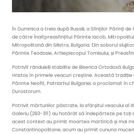
În Duminica a treia după Rusalii, a Sfinților Părinți d
de către Înaltpreasfințitul Părinte Iacob, Mitropolitu
Mitropolitană din Silistra, Bulgaria. Din soborul slujit
Părinte Teodosie, Arhiepiscopul Tomisului, și Preasfinț
Potrivit rânduielii stabilite de Biserica Ortodoxă Bulg
Hristos în primele veacuri creștine. Această tradiție a 
Părinte Neofit, Patriarhul Bulgariei, a proclamat în c
Durostorum.
Potrivit mărturiilor păstrate, la sfârșitul veacului al
Galeriu (293-311) au hotărât să îndepărteze pe toți s
acest context au primit moartea martirică și mai mulți 
Constantinopolitane, acum au primit cununa muceniciei, 