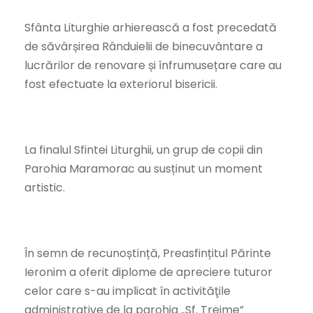
Sfânta Liturghie arhierească a fost precedată
de săvârșirea Rânduielii de binecuvântare a
lucrărilor de renovare și înfrumusețare care au
fost efectuate la exteriorul bisericii.
La finalul Sfintei Liturghii, un grup de copii din
Parohia Maramorac au susținut un moment
artistic.
În semn de recunoștință, Preasfințitul Părinte
Ieronim a oferit diplome de apreciere tuturor
celor care s-au implicat în activităţile
administrative de la parohia „Sf. Treime”