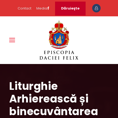
Contact
Media
Dăruieşte
Liturghie
Arhierească și
binecuvântarea