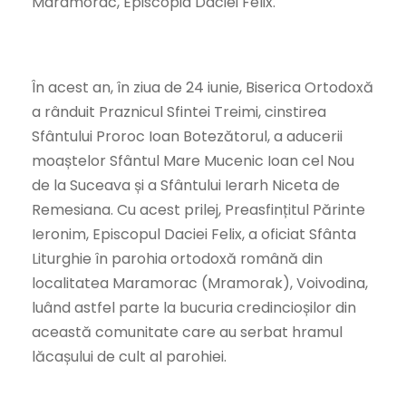
Maramorac, Episcopia Daciei Felix.
În acest an, în ziua de 24 iunie, Biserica Ortodoxă
a rânduit Praznicul Sfintei Treimi, cinstirea
Sfântului Proroc Ioan Botezătorul, a aducerii
moaștelor Sfântul Mare Mucenic Ioan cel Nou
de la Suceava și a Sfântului Ierarh Niceta de
Remesiana. Cu acest prilej, Preasfințitul Părinte
Ieronim, Episcopul Daciei Felix, a oficiat Sfânta
Liturghie în parohia ortodoxă română din
localitatea Maramorac (Mramorak), Voivodina,
luând astfel parte la bucuria credincioșilor din
această comunitate care au serbat hramul
lăcașului de cult al parohiei.