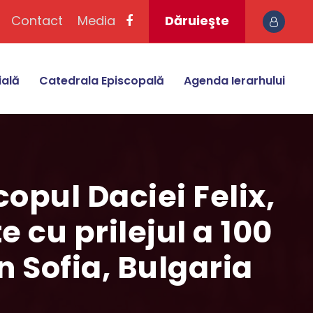
Contact
Media
Dăruieşte
ială
Catedrala Episcopală
Agenda Ierarhului
copul Daciei Felix,
 cu prilejul a 100
n Sofia, Bulgaria