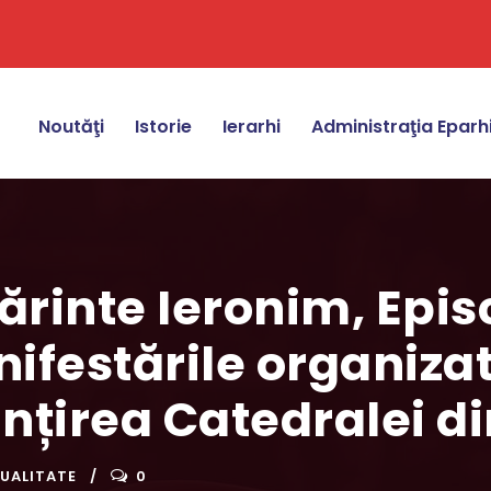
Noutăţi
Istorie
Ierarhi
Administraţia Eparh
Părinte Ieronim, Epis
ifestările organizate
ințirea Catedralei di
UALITATE
0