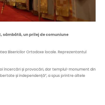
at, sâmbătă, un prilej de comuniune
ritatea Bisericilor Ortodoxe locale. Reprezentantul
noi încercări și provocări, dar templul-monument din
ibertate și independență”, a spus printre altele