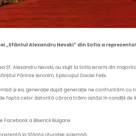
alei „Sfântul Alexandru Nevski” din Sofia a reprezent
ea Sf. Alexandru Nevski, au slujit la Sofia ierarhi din majo
nțitul Părinte Ieronim, Episcopul Daciei Felix.
himbă și ea, generație după generație ne confruntăm cu 
 fapta celor datorită cărora trăim astăzi în condiții de l
e Facebook a Bisericii Bulgare.
prezentă la Sfânta Liturghie solemnă.