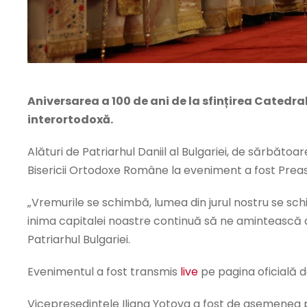
Aniversarea a 100 de ani de la sfințirea Catedr
interortodoxă.
Alături de Patriarhul Daniil al Bulgariei, de sărbătoar
Bisericii Ortodoxe Române la eveniment a fost Preasfi
„Vremurile se schimbă, lumea din jurul nostru se sc
inima capitalei noastre continuă să ne amintească de
Patriarhul Bulgariei.
Evenimentul a fost transmis
live
pe pagina oficială d
Vicepreședintele Iliana Yotova a fost de asemenea 