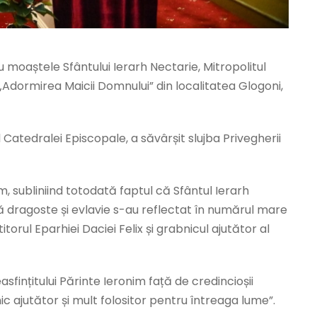
u moaștele Sfântului Ierarh Nectarie, Mitropolitul
„Adormirea Maicii Domnului” din localitatea Glogoni,
Catedralei Episcopale, a săvârșit slujba Privegherii
m, subliniind totodată faptul că Sfântul Ierarh
astă dragoste și evlavie s-au reflectat în numărul mare
orul Eparhiei Daciei Felix și grabnicul ajutător al
asfințitului Părinte Ieronim față de credincioșii
ic ajutător și mult folositor pentru întreaga lume”.