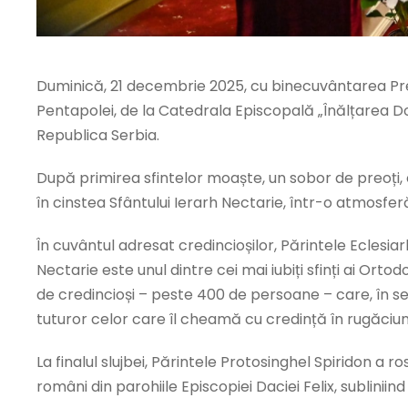
Duminică, 21 decembrie 2025, cu binecuvântarea Preasf
Pentapolei, de la Catedrala Episcopală „Înălțarea Do
Republica Serbia.
După primirea sfintelor moaște, un sobor de preoți, 
în cinstea Sfântului Ierarh Nectarie, într-o atmosfer
În cuvântul adresat credincioșilor, Părintele Eclesia
Nectarie este unul dintre cei mai iubiți sfinți ai Ort
de credincioși – peste 400 de persoane – care, în sear
tuturor celor care îl cheamă cu credință în rugăciun
La finalul slujbei, Părintele Protosinghel Spiridon a 
români din parohiile Episcopiei Daciei Felix, sublini