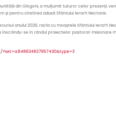
tății din Glogoni, a mulțumit tuturor celor prezenți, veni
 și pentru cinstirea adusă Sfântului Ierarh Nectarie.
n decursul anului 2026, racla cu moaștele Sfântului Ierarh
ivă înscriindu-se în rândul proiectelor pastoral-misionare m
t/?set=a.848634837957430&type=3