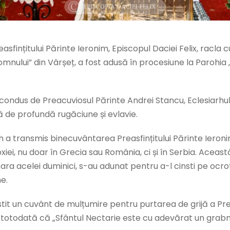
ințitului Părinte Ieronim, Episcopul Daciei Felix, racla c
mnului” din Vârșeț, a fost adusă în procesiune la Parohia 
condus de Preacuviosul Părinte Andrei Stancu, Eclesiarhul 
ă de profundă rugăciune și evlavie.
rh a transmis binecuvântarea Preasfințitului Părinte Ieroni
odoxiei, nu doar în Grecia sau România, ci și în Serbia. Ace
a acelei duminici, s-au adunat pentru a-l cinsti pe ocrotit
e.
rostit un cuvânt de mulțumire pentru purtarea de grijă a Pre
ind totodată că „Sfântul Nectarie este cu adevărat un grabn