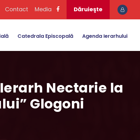
Contact
Media
Dăruieşte
ială
Catedrala Episcopală
Agenda Ierarhului
Ierarh Nectarie la
lui” Glogoni