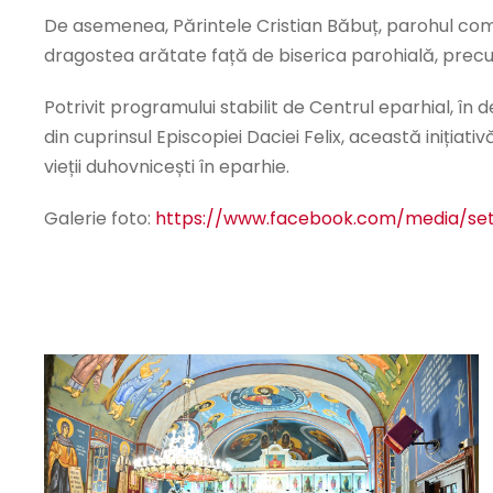
De asemenea, Părintele Cristian Băbuț, parohul comuni
dragostea arătate față de biserica parohială, precum
Potrivit programului stabilit de Centrul eparhial, î
din cuprinsul Episcopiei Daciei Felix, această inițiat
vieții duhovnicești în eparhie.
Galerie foto:
https://www.facebook.com/media/se