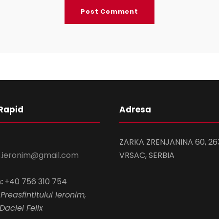
Rapid
Adresa
ZARKA ZRENJANINA 60, 26
s.ieronim@gmail.com
VRSAC, SERBIA
:
+40 756 310 754
Preasfintitului Ieronim,
Daciei Felix