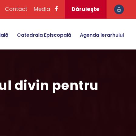
Contact
Media
Dăruieşte
ială
Catedrala Episcopală
Agenda Ierarhului
ul divin pentru