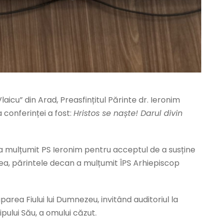
laicu” din Arad, Preasfințitul Părinte dr. Ieronim
a conferinței a fost:
Hristos se naște! Darul divin
a mulțumit PS Ieronim pentru acceptul de a susține
nea, părintele decan a mulțumit ÎPS Arhiepiscop
area Fiului lui Dumnezeu, invitând auditoriul la
pului Său, a omului căzut.