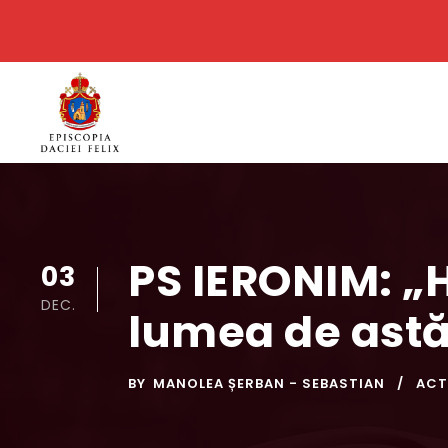
PS IERONIM: „H
03
DEC.
lumea de astă
BY
MANOLEA ȘERBAN - SEBASTIAN
ACT