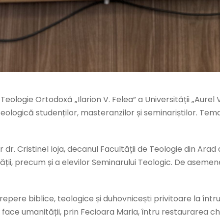
 Teologie Ortodoxă „Ilarion V. Felea” a Universității „Aurel V
 teologică studenților, masteranzilor și seminariștilor. Tem
 Cristinel Ioja, decanul Facultății de Teologie din Arad 
ății, precum și a elevilor Seminarului Teologic. De aseme
re biblice, teologice și duhovnicești privitoare la întrup
ace umanității, prin Fecioara Maria, întru restaurarea chi