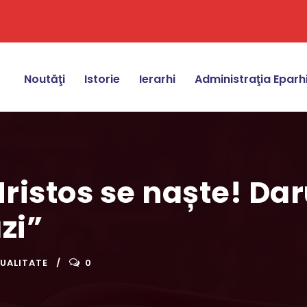
Noutăţi
Istorie
Ierarhi
Administraţia Eparh
ristos se naște! Dar
zi”
UALITATE
0