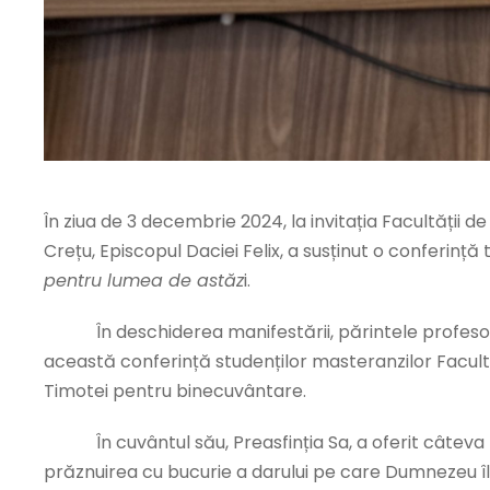
În ziua de 3 decembrie 2024, la invitația Facultății de
Crețu, Episcopul Daciei Felix, a susținut o conferință
pentru lumea de astăz
i.
În deschiderea manifestării, părintele profesor dr.
această conferință studenților masteranzilor Facult
Timotei pentru binecuvântare.
În cuvântul său, Preasfinția Sa, a oferit câteva repe
prăznuirea cu bucurie a darului pe care Dumnezeu îl f