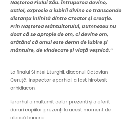
Nașterea Fiului Său. Întruparea devine,
astfel, expresie a iubirii divine ce transcende
distanța infinită dintre Creator și creație.
Prin Nașterea Mântuitorului, Dumnezeu nu
doar că se apropie de om, ci devine om,
arătând că omul este demn de iubire și
mântuire, de vindecare și viață veșnică.”
La finalul Sfintei Liturghii, diaconul Octavian
Ceruță, Inspector eparhial, a fost hirotesit
arhidiacon.
Ierarhul a mulțumit celor prezenți și a oferit
daruri copiilor prezenți la acest moment de
aleasă bucurie.