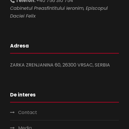
Telefon:
+40 756 310 754
Cabinetul Preasfintitului Ieronim, Episcopul
Daciei Felix
Adresa
ZARKA ZRENJANINA 60, 26300 VRSAC, SERBIA
De interes
Contact
Media