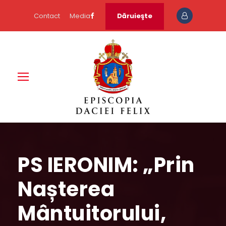
Contact
Media
Dăruieşte
PS IERONIM: „Prin
Nașterea
Mântuitorului,