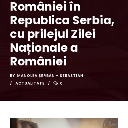
României în
Republica Serbia,
cu prilejul Zilei
Naționale a
României
BY
MANOLEA ȘERBAN - SEBASTIAN
ACTUALITATE
0