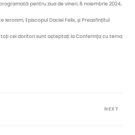
 programată pentru ziua de vineri, 8 noiembrie 2024,
Ieronim, Episcopul Daciei Felix, și Preasfințitul
 toți cei doritori sunt așteptați la Conferința cu tema
NEXT