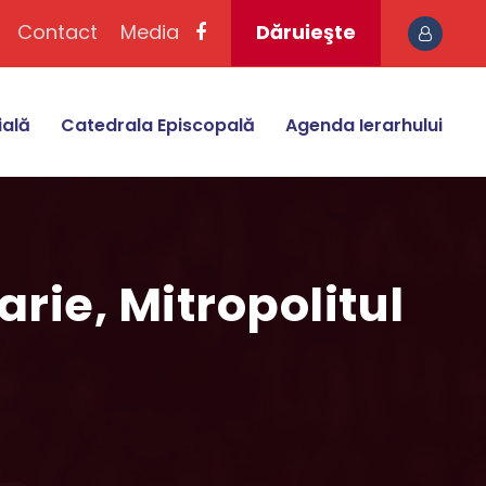
Contact
Media
Dăruieşte
ială
Catedrala Episcopală
Agenda Ierarhului
rie, Mitropolitul