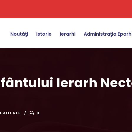
Noutăţi
Istorie
Ierarhi
Administraţia Eparh
ântului Ierarh Necta
UALITATE
0