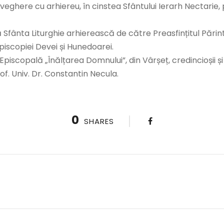
eghere cu arhiereu, în cinstea Sfântului Ierarh Nectarie,
Sfânta Liturghie arhierească de către Preasfințitul Părinte 
iscopiei Devei și Hunedoarei.
piscopală „Înălțarea Domnului”, din Vârșeț, credincioșii și
of. Univ. Dr. Constantin Necula.
0
SHARES