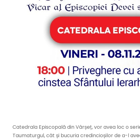
Catedrala Episcopală din Vârșeț, vor avea loc o seri
Taumaturgul, cât și bucuria credincioșilor de a-l ave