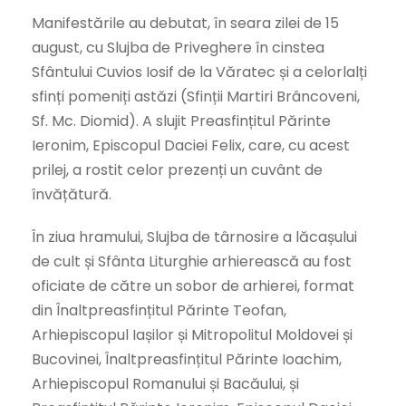
Manifestările au debutat, în seara zilei de 15
august, cu Slujba de Priveghere în cinstea
Sfântului Cuvios Iosif de la Văratec și a celorlalți
sfinți pomeniți astăzi (Sfinții Martiri Brâncoveni,
Sf. Mc. Diomid). A slujit Preasfințitul Părinte
Ieronim, Episcopul Daciei Felix, care, cu acest
prilej, a rostit celor prezenți un cuvânt de
învățătură.
În ziua hramului, Slujba de târnosire a lăcașului
de cult și Sfânta Liturghie arhierească au fost
oficiate de către un sobor de arhierei, format
din Înaltpreasfințitul Părinte Teofan,
Arhiepiscopul Iașilor și Mitropolitul Moldovei și
Bucovinei, Înaltpreasfințitul Părinte Ioachim,
Arhiepiscopul Romanului și Bacăului, și