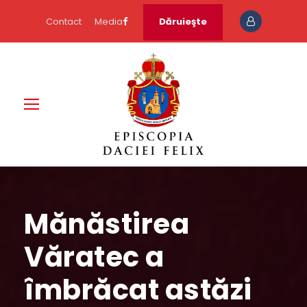
Contact
Media
Dăruieşte
Mănăstirea
Văratec a
îmbrăcat astăzi