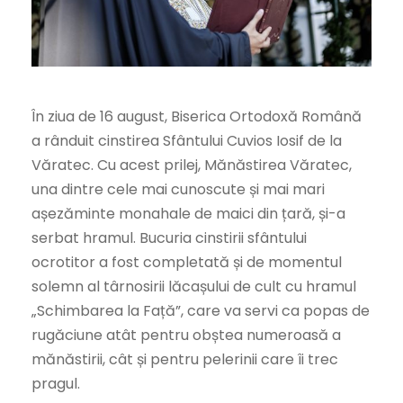
În ziua de 16 august, Biserica Ortodoxă Română
a rânduit cinstirea Sfântului Cuvios Iosif de la
Văratec. Cu acest prilej, Mănăstirea Văratec,
una dintre cele mai cunoscute și mai mari
așezăminte monahale de maici din țară, și-a
serbat hramul. Bucuria cinstirii sfântului
ocrotitor a fost completată și de momentul
solemn al târnosirii lăcașului de cult cu hramul
„Schimbarea la Față”, care va servi ca popas de
rugăciune atât pentru obștea numeroasă a
mănăstirii, cât și pentru pelerinii care îi trec
pragul.