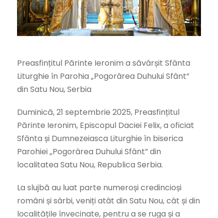
Preasfințitul Părinte Ieronim a săvârșit Sfânta
Liturghie în Parohia „Pogorârea Duhului Sfânt”
din Satu Nou, Serbia
Duminică, 21 septembrie 2025, Preasfințitul
Părinte Ieronim, Episcopul Daciei Felix, a oficiat
Sfânta și Dumnezeiasca Liturghie în biserica
Parohiei „Pogorârea Duhului Sfânt” din
localitatea Satu Nou, Republica Serbia.
La slujbă au luat parte numeroși credincioși
români și sârbi, veniți atât din Satu Nou, cât și din
localitățile învecinate, pentru a se ruga și a