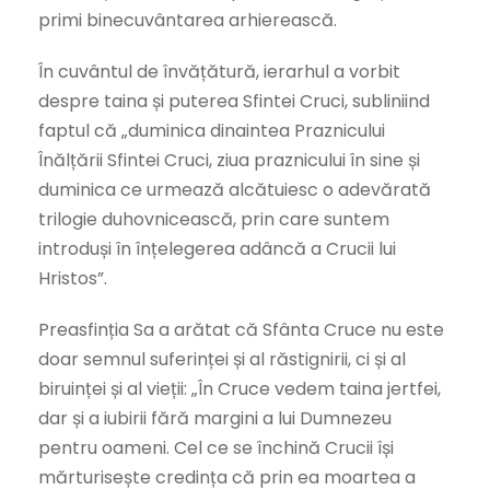
primi binecuvântarea arhierească.
În cuvântul de învățătură, ierarhul a vorbit
despre taina și puterea Sfintei Cruci, subliniind
faptul că „duminica dinaintea Praznicului
Înălțării Sfintei Cruci, ziua praznicului în sine și
duminica ce urmează alcătuiesc o adevărată
trilogie duhovnicească, prin care suntem
introduși în înțelegerea adâncă a Crucii lui
Hristos”.
Preasfinția Sa a arătat că Sfânta Cruce nu este
doar semnul suferinței și al răstignirii, ci și al
biruinței și al vieții: „În Cruce vedem taina jertfei,
dar și a iubirii fără margini a lui Dumnezeu
pentru oameni. Cel ce se închină Crucii își
mărturisește credința că prin ea moartea a