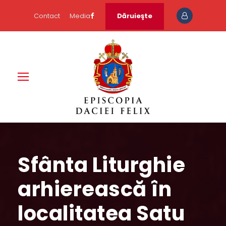
Contact
Media
Dăruieşte
Sfânta Liturghie
arhierească în
localitatea Satu