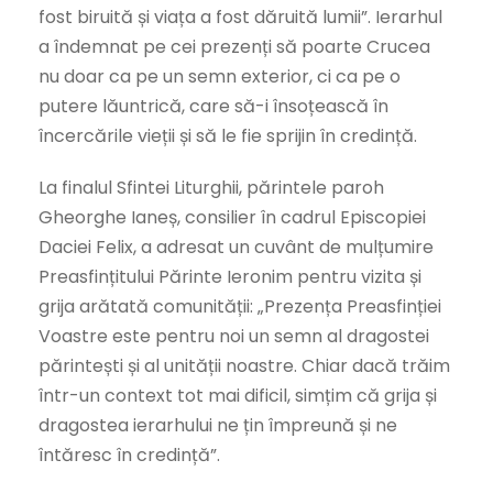
fost biruită și viața a fost dăruită lumii”. Ierarhul
a îndemnat pe cei prezenți să poarte Crucea
nu doar ca pe un semn exterior, ci ca pe o
putere lăuntrică, care să-i însoțească în
încercările vieții și să le fie sprijin în credință.
La finalul Sfintei Liturghii, părintele paroh
Gheorghe Ianeș, consilier în cadrul Episcopiei
Daciei Felix, a adresat un cuvânt de mulțumire
Preasfințitului Părinte Ieronim pentru vizita și
grija arătată comunității: „Prezența Preasfinției
Voastre este pentru noi un semn al dragostei
părintești și al unității noastre. Chiar dacă trăim
într-un context tot mai dificil, simțim că grija și
dragostea ierarhului ne țin împreună și ne
întăresc în credință”.