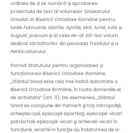
ordinea de zi se numără și aprobarea
proiectului de text al volumelor
Sinaxarului
Sinodal al Bisericii Ortodoxe Române
pentru
lunile
Februarie, Martie, Aprilie, Mai, Iunie, Iulie
și
August
, precum și al celui de-
al XIII-lea volum
,
dedicat sărbătorilor din perioada
Triodului
și a
Penticostarului
.
Potrivit
Statutului pentru organizarea și
funcționarea Bisericii Ortodoxe Române
,
„Sfântul Sinod este cea mai înaltă autoritate a
Bisericii Ortodoxe Române, în toate domeniile ei
de activitate” (art. 11). De asemenea, „Sfântul
Sinod se compune din Patriarh şi toţi mitropoliţii,
arhiepiscopii, episcopii eparhioţi, episcopii-vicari
patriarhali, episcopii-vicari şi arhiereii-vicari în
funcţiune. Ierarhii în funcţie au îndatorirea de a-