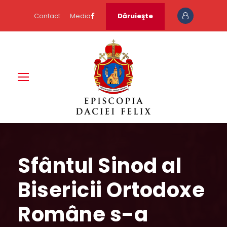
Contact
Media
Dăruieşte
Sfântul Sinod al
Bisericii Ortodoxe
Române s-a