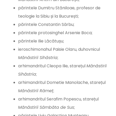
părintele Dumitru Stăniloae, profesor de
teologie la Sibiu și la București;
părintele Constantin Sârbu;
părintele protosinghel Arsenie Boca;
părintele Ilie Lăcătușu;
ieroschimonahul Paisie Olaru, duhovnicul
Mănăstirii Sihăstria
;
arhimandritul Cleopa Ilie, starețul
Mănăstirii
Sihăstria
;
arhimandritul Dometie Manolache, starețul
Mănăstirii Râmeț
;
arhimandritul Serafim Popescu, starețul
Mănăstirii Sâmbăta de Sus
;
părintele Liviu Galaction Munteanu,