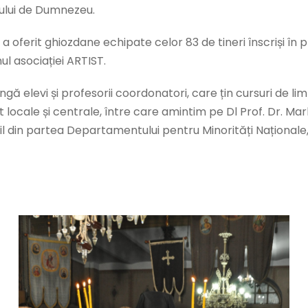
mului de Dumnezeu.
im a oferit ghiozdane echipate celor 83 de tineri înscriși în p
nul asociației ARTIST.
 lângă elevi și profesorii coordonatori, care țin cursuri de 
at locale și centrale, între care amintim pe Dl Prof. Dr. Mark
il din partea Departamentului pentru Minorități Naționale, 