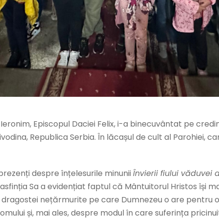
e Ieronim, Episcopul Daciei Felix, i-a binecuvântat pe cred
ivodina, Republica Serbia. În lăcașul de cult al Parohiei, ca
prezenți despre înțelesurile minunii
Învierii fiului văduvei 
inția Sa a evidențiat faptul că Mântuitorul Hristos își m
e a dragostei nețărmurite pe care Dumnezeu o are pentru oa
a omului și, mai ales, despre modul în care suferința prici