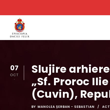
Slujire arhie
07
OCT
„Sf. Proroc Ili
.
(Cuvin), Repu
BY
MANOLEA ȘERBAN - SEBASTIAN
ACT