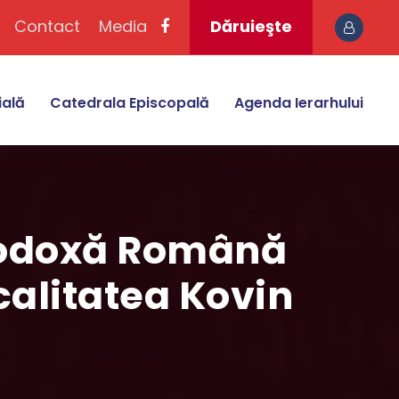
Contact
Media
Dăruieşte
ială
Catedrala Episcopală
Agenda Ierarhului
rtodoxă Română
ocalitatea Kovin