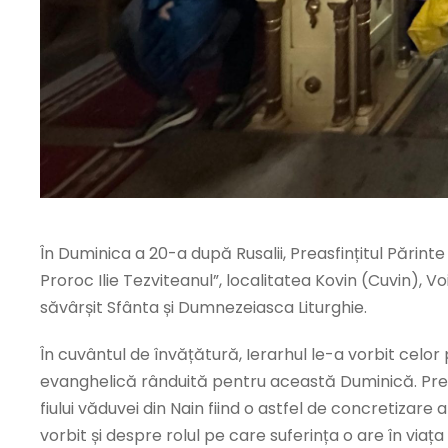
În Duminica a 20-a după Rusalii, Preasfințitul Părint
Proroc Ilie Tezviteanul”, localitatea Kovin (Cuvin), Vo
săvârșit Sfânta și Dumnezeiasca Liturghie.
În cuvântul de învățătură, Ierarhul le-a vorbit celor 
evanghelică rânduită pentru această Duminică. Preasf
fiului văduvei din Nain fiind o astfel de concretizar
vorbit și despre rolul pe care suferința o are în viaț