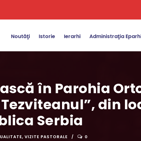
Noutăţi
Istorie
Ierarhi
Administraţia Eparh
rească în Parohia O
e Tezviteanul”, din l
blica Serbia
UALITATE
,
VIZITE PASTORALE
0