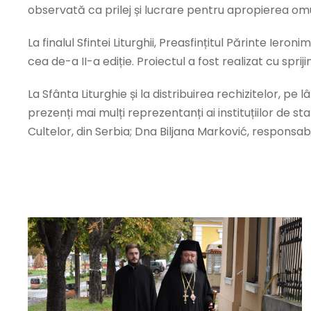
observată ca prilej și lucrare pentru apropierea o
La finalul Sfintei Liturghii, Preasfințitul Părinte Ieron
cea de-a II-a ediție. Proiectul a fost realizat cu spriji
La Sfânta Liturghie și la distribuirea rechizitelor, pe
prezenți mai mulți reprezentanți ai instituțiilor de st
Cultelor, din Serbia; Dna Biljana Marković, responsab