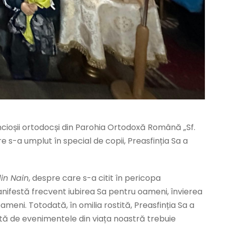
incioșii ortodocși din Parohia Ortodoxă Română „Sf.
re s-a umplut în special de copii, Preasfinția Sa a
din Nain
, despre care s-a citit în pericopa
anifestă frecvent iubirea Sa pentru oameni, învierea
meni. Totodată, în omilia rostită, Preasfinția Sa a
nuită de evenimentele din viața noastră trebuie