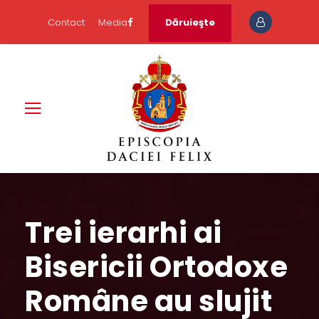
Contact
Media
Dăruieşte
Trei ierarhi ai
Bisericii Ortodoxe
Române au slujit