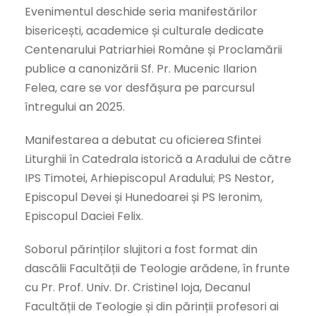
Evenimentul deschide seria manifestărilor
bisericești, academice și culturale dedicate
Centenarului Patriarhiei Române și Proclamării
publice a canonizării Sf. Pr. Mucenic Ilarion
Felea, care se vor desfășura pe parcursul
întregului an 2025.
Manifestarea a debutat cu oficierea Sfintei
Liturghii în Catedrala istorică a Aradului de către
IPS Timotei, Arhiepiscopul Aradului; PS Nestor,
Episcopul Devei și Hunedoarei și PS Ieronim,
Episcopul Daciei Felix.
Soborul părinților slujitori a fost format din
dascălii Facultății de Teologie arădene, în frunte
cu Pr. Prof. Univ. Dr. Cristinel Ioja, Decanul
Facultății de Teologie și din părinții profesori ai