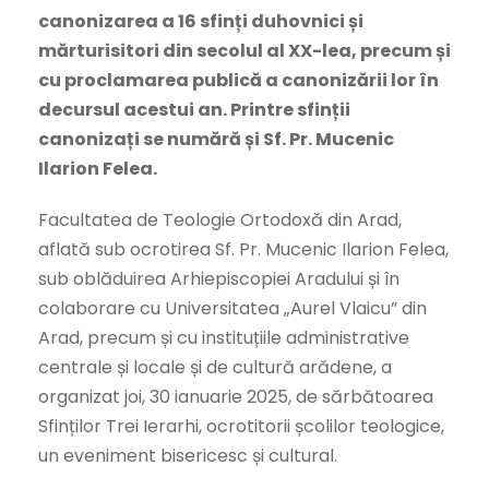
canonizarea a 16 sfinți duhovnici și
mărturisitori din secolul al XX-lea, precum și
cu proclamarea publică a canonizării lor în
decursul acestui an. Printre sfinții
canonizați se numără și Sf. Pr. Mucenic
Ilarion Felea.
Facultatea de Teologie Ortodoxă din Arad,
aflată sub ocrotirea Sf. Pr. Mucenic Ilarion Felea,
sub oblăduirea Arhiepiscopiei Aradului și în
colaborare cu Universitatea „Aurel Vlaicu” din
Arad, precum și cu instituțiile administrative
centrale și locale și de cultură arădene, a
organizat joi, 30 ianuarie 2025, de sărbătoarea
Sfinților Trei Ierarhi, ocrotitorii școlilor teologice,
un eveniment bisericesc și cultural.