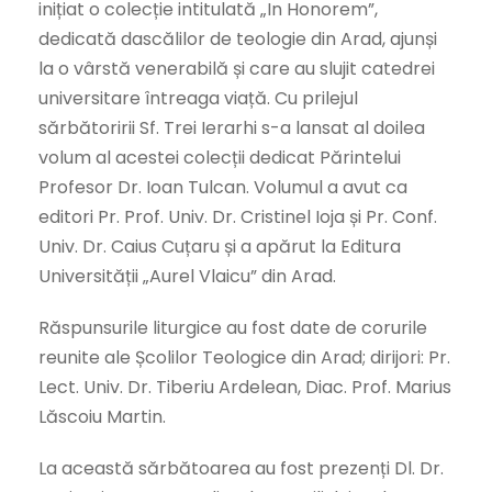
inițiat o colecție intitulată „In Honorem”,
dedicată dascălilor de teologie din Arad, ajunși
la o vârstă venerabilă și care au slujit catedrei
universitare întreaga viață. Cu prilejul
sărbătoririi Sf. Trei Ierarhi s-a lansat al doilea
volum al acestei colecții dedicat Părintelui
Profesor Dr. Ioan Tulcan. Volumul a avut ca
editori Pr. Prof. Univ. Dr. Cristinel Ioja și Pr. Conf.
Univ. Dr. Caius Cuțaru și a apărut la Editura
Universității „Aurel Vlaicu” din Arad.
Răspunsurile liturgice au fost date de corurile
reunite ale Școlilor Teologice din Arad; dirijori: Pr.
Lect. Univ. Dr. Tiberiu Ardelean, Diac. Prof. Marius
Lăscoiu Martin.
La această sărbătoarea au fost prezenți Dl. Dr.