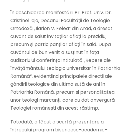
În deschiderea manifestării Pr. Prof. Univ. Dr.
Cristinel Ioja, Decanul Facultății de Teologie
Ortodoxă „Ilarion V. Felea” din Arad, a dresat
cuvânt de salut invitaților aflați la prezidiu,
precum și participanților aflați în sală. După
cuvântul de bun venit a susținut în fața
auditoriului conferința intitulată „Repere ale
învățământului teologic universitar în Patriarhia
Română”, evidențiind principalele direcții ale
gândirii teologice din ultima sută de ani în
Patriarhia Română, precum și personalitatea
unor teologi marcanți, care au dat anvergură
Teologiei românești din acest răstimp.
Totodată, a făcut o scurtă prezentare a
întregului program bisericesc-academic-