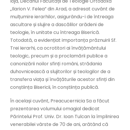
Ioja, Decanul Facultății de Teologie Ortodoxă
„Ilarion V. Felea” din Arad, a adresat cuvânt de
mulțumire ierarhilor, asigurându-i de întreaga
ascultare și slujire a dascălilor arădeni de
teologie, în unitate cu întreaga Biserică.
Totodată, a evidențiat importanța prăznuirii Sf.
Trei Ierarhi, ca ocrotitori ai învățământului
teologic, precum și a proclamării publice a
canonizării noilor sfinți români, strădania
duhovnicească a slujitorilor și teologilor de a
transfera viața și învățăturile acestor sfinți din
conștiința Bisericii, în conștiința publică.
În același cuvânt, Preacucernicia Sa a făcut
prezentarea volumului omagial dedicat
Părintelui Prof. Univ. Dr. Ioan Tulcan la împlinirea
venerabilei vârste de 70 de ani, arătând că