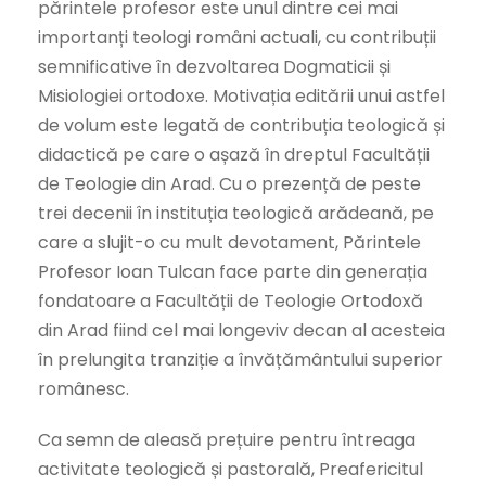
părintele profesor este unul dintre cei mai
importanți teologi români actuali, cu contribuții
semnificative în dezvoltarea Dogmaticii și
Misiologiei ortodoxe. Motivația editării unui astfel
de volum este legată de contribuția teologică și
didactică pe care o așază în dreptul Facultății
de Teologie din Arad. Cu o prezență de peste
trei decenii în instituția teologică arădeană, pe
care a slujit-o cu mult devotament, Părintele
Profesor Ioan Tulcan face parte din generația
fondatoare a Facultății de Teologie Ortodoxă
din Arad fiind cel mai longeviv decan al acesteia
în prelungita tranziție a învățământului superior
românesc.
Ca semn de aleasă prețuire pentru întreaga
activitate teologică și pastorală, Preafericitul