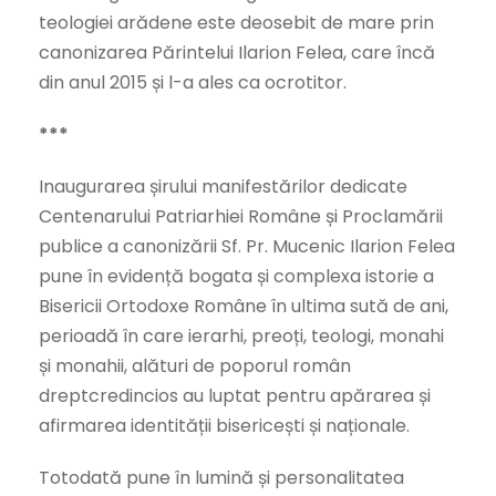
teologiei arădene este deosebit de mare prin
canonizarea Părintelui Ilarion Felea, care încă
din anul 2015 și l-a ales ca ocrotitor.
***
Inaugurarea șirului manifestărilor dedicate
Centenarului Patriarhiei Române și Proclamării
publice a canonizării Sf. Pr. Mucenic Ilarion Felea
pune în evidență bogata și complexa istorie a
Bisericii Ortodoxe Române în ultima sută de ani,
perioadă în care ierarhi, preoți, teologi, monahi
și monahii, alături de poporul român
dreptcredincios au luptat pentru apărarea și
afirmarea identității bisericești și naționale.
Totodată pune în lumină și personalitatea