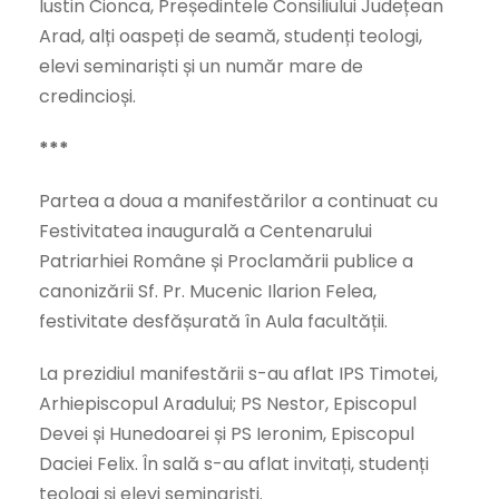
Iustin Cionca, Președintele Consiliului Județean
Arad, alți oaspeți de seamă, studenți teologi,
elevi seminariști și un număr mare de
credincioși.
***
Partea a doua a manifestărilor a continuat cu
Festivitatea inaugurală a Centenarului
Patriarhiei Române și Proclamării publice a
canonizării Sf. Pr. Mucenic Ilarion Felea,
festivitate desfășurată în Aula facultății.
La prezidiul manifestării s-au aflat IPS Timotei,
Arhiepiscopul Aradului; PS Nestor, Episcopul
Devei și Hunedoarei și PS Ieronim, Episcopul
Daciei Felix. În sală s-au aflat invitați, studenți
teologi și elevi seminariști.