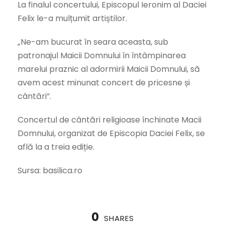
La finalul concertului, Episcopul Ieronim al Daciei
Felix le-a mulțumit artiștilor.
„Ne-am bucurat în seara aceasta, sub
patronajul Maicii Domnului în întâmpinarea
marelui praznic al adormirii Maicii Domnului, să
avem acest minunat concert de pricesne și
cântări”.
Concertul de cântări religioase închinate Macii
Domnului, organizat de Episcopia Daciei Felix, se
află la a treia ediție.
Sursa: basilica.ro
0
SHARES