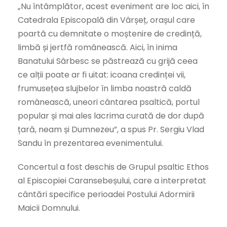
„Nu întâmplător, acest eveniment are loc aici, în
Catedrala Episcopală din Vârșeț, orașul care
poartă cu demnitate o moștenire de credință,
limbă și jertfă românească. Aici, în inima
Banatului Sârbesc se păstrează cu grijă ceea
ce alții poate ar fi uitat: icoana credinței vii,
frumusețea slujbelor în limba noastră caldă
românească, uneori cântarea psaltică, portul
popular și mai ales lacrima curată de dor după
țară, neam și Dumnezeu”, a spus Pr. Sergiu Vlad
Sandu în prezentarea evenimentului.
Concertul a fost deschis de Grupul psaltic Ethos
al Episcopiei Caransebeșului, care a interpretat
cântări specifice perioadei Postului Adormirii
Maicii Domnului.