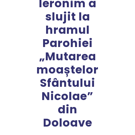
Ieronim a
slujit la
hramul
Parohiei
„Mutarea
moaștelor
Sfântului
Nicolae”
din
Doloave