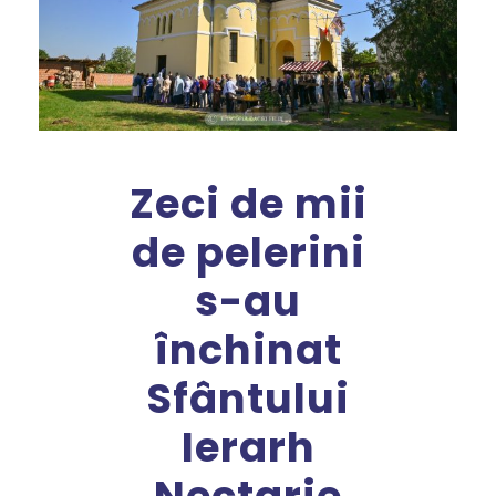
Zeci de mii
de pelerini
s-au
închinat
Sfântului
Ierarh
Nectarie