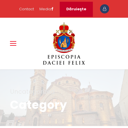
Contact
Media
Dăruieşte
Uncategorized
Category