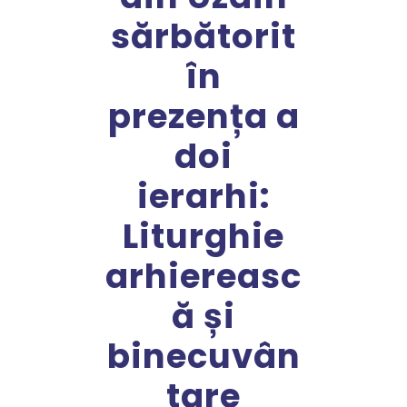
sărbătorit
în
prezența a
doi
ierarhi:
Liturghie
arhiereasc
ă și
binecuvân
tare