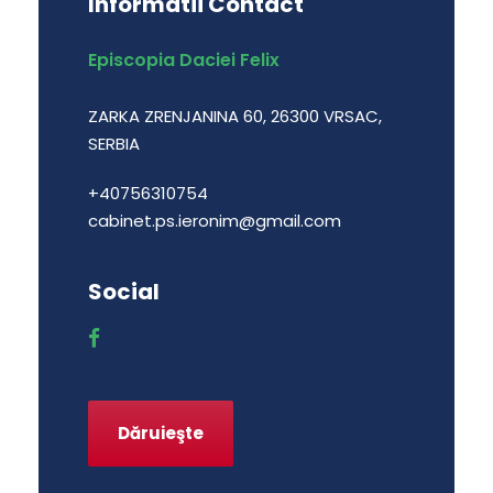
Informatii Contact
Episcopia Daciei Felix
ZARKA ZRENJANINA 60, 26300 VRSAC,
SERBIA
+40756310754
cabinet.ps.ieronim@gmail.com
Social
Dăruieşte