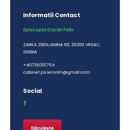
Informatii Contact
Episcopia Daciei Felix
ZARKA ZRENJANINA 60, 26300 VRSAC,
SERBIA
+40756310754
cabinet.ps.ieronim@gmail.com
Social
Dăruieşte