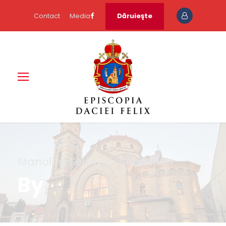
Contact
Media
Dăruieşte
Manolea Șerban - Sebastian
By