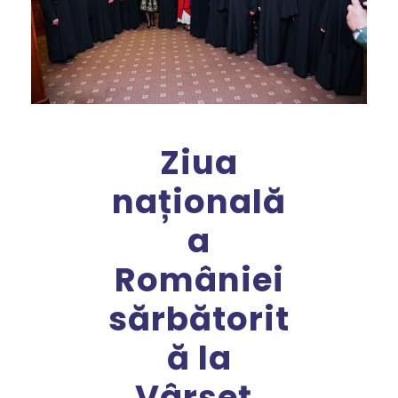
Ziua
națională
a
României
sărbătorit
ă la
Vârșeț,