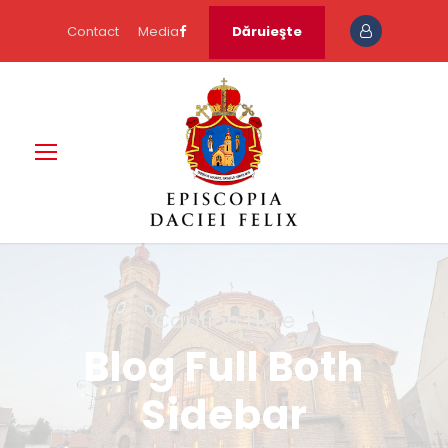
Contact
Media
Dăruieşte
Caption Here
Blog Full Both
Sidebar