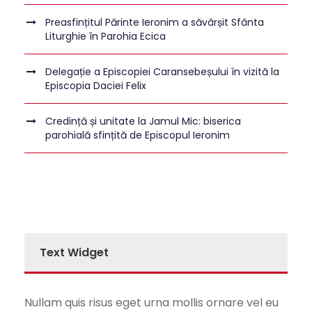
Preasfințitul Părinte Ieronim a săvârșit Sfânta
Liturghie în Parohia Ecica
Delegație a Episcopiei Caransebeșului în vizită la
Episcopia Daciei Felix
Credință și unitate la Jamul Mic: biserica
parohială sfințită de Episcopul Ieronim
Text Widget
Nullam quis risus eget urna mollis ornare vel eu