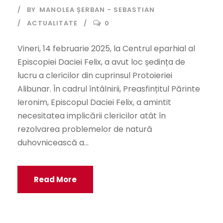
BY
MANOLEA ȘERBAN - SEBASTIAN
ACTUALITATE
0
Vineri, 14 februarie 2025, la Centrul eparhial al
Episcopiei Daciei Felix, a avut loc ședința de
lucru a clericilor din cuprinsul Protoieriei
Alibunar. În cadrul întâlnirii, Preasfințitul Părinte
Ieronim, Episcopul Daciei Felix, a amintit
necesitatea implicării clericilor atât în
rezolvarea problemelor de natură
duhovnicească a...
Read More