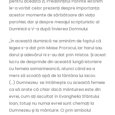
pentru această zi, Preasfințitul Părinte Ieronim
le-a vorbit celor prezenți despre importanța
acestor momente de sărbătoare din viața
parohiei, dar și despre mesajul scripturistic al
Duminicii a V-a după Învierea Domnului.
„În această duminică ne amintim de faptul că
legea s-a dat prin Moise Prorocul, iar harul sau
darul și adevărul ni s-au dat prin Hristos. Și acest
lucru de desprinde din această lungă istorisire
cu femeia samarineancă, atunci când ea a
mers să scoată apă de la fântâna lui Iacov.
(…) Dumnezeu se întâlnește cu această femeie
ca să arate că chiar dacă mântuirea este din
evrei, cum ați ascultat în Evanghelia Sfântului
Ioan, totuși nu numai evreii sunt chemați la
Dumnezeu și la mântuire. Ci prin simbolul