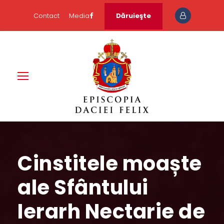
Contact
Media
Dăruieşte
Cinstitele moaște
ale Sfântului
Ierarh Nectarie de