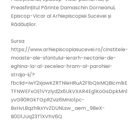
Preasfințitul Părinte Damaschin Dorneanul,
Episcop-Vicar al Arhiepiscopiei Sucevei și
Rădăuților.
Sursa:
https://www.arhiepiscopiasucevei.ro/cinstitele-
moaste-ale-sfantului-ierarh-nectarie-de-
eghina-la-al-zecelea-hram-al-parohiei-
straja-ii/?
fbclid=IwY2xjawKZRTNleHRuA2FlbQIxMQBicmlkE
TFNWEFxOE1VYzlyd2x6UkVXAR4Eg1KoGsDpkMn1
yvG90RGkTGpRZviz6MnIo1pc-
BxHvLBqzhlkxYvZDUNLsw_aem_9BeX-
B0D1JUq23T1XVhV6Q