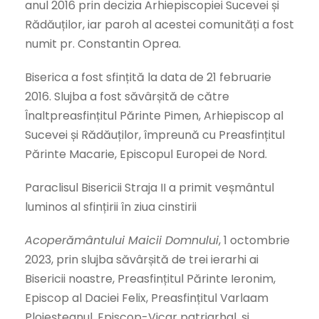
anul 2016 prin decizia Arhiepiscopiei Sucevei și
Rădăuților, iar paroh al acestei comunități a fost
numit pr. Constantin Oprea.
Biserica a fost sfințită la data de 21 februarie
2016. Slujba a fost săvârșită de către
Înaltpreasfințitul Părinte Pimen, Arhiepiscop al
Sucevei și Rădăuților, împreună cu Preasfințitul
Părinte Macarie, Episcopul Europei de Nord.
Paraclisul Bisericii Straja II a primit veșmântul
luminos al sfințirii în ziua cinstirii
Acoperământului Maicii Domnului
, 1 octombrie
2023, prin slujba săvârșită de trei ierarhi ai
Bisericii noastre, Preasfințitul Părinte Ieronim,
Episcop al Daciei Felix, Preasfințitul Varlaam
Ploieșteanul, Episcop-Vicar patriarhal, și