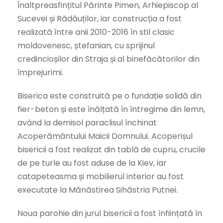
Înaltpreasfințitul Părinte Pimen, Arhiepiscop al
Sucevei și Rădăuților, iar construcția a fost
realizată între anii 2010-2016 în stil clasic
moldovenesc, ștefanian, cu sprijinul
credincioșilor din Straja și al binefăcătorilor din
împrejurimi.
Biserica este construită pe o fundație solidă din
fier-beton și este înălțată în întregime din lemn,
având la demisol paraclisul închinat
Acoperământului Maicii Domnului. Acoperișul
bisericii a fost realizat din tablă de cupru, crucile
de pe turle au fost aduse de la Kiev, iar
catapeteasma și mobilierul interior au fost
executate la Mănăstirea Sihăstria Putnei.
Noua parohie din jurul bisericii a fost înființată în