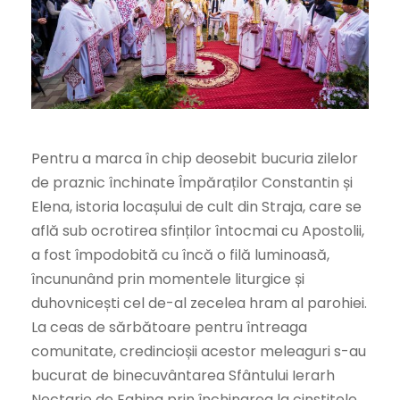
Pentru a marca în chip deosebit bucuria zilelor
de praznic închinate Împăraților Constantin și
Elena, istoria locașului de cult din Straja, care se
află sub ocrotirea sfinților întocmai cu Apostolii,
a fost împodobită cu încă o filă luminoasă,
încununând prin momentele liturgice și
duhovnicești cel de-al zecelea hram al parohiei.
La ceas de sărbătoare pentru întreaga
comunitate, credincioșii acestor meleaguri s-au
bucurat de binecuvântarea Sfântului Ierarh
Nectarie de Eghina prin închinarea la cinstitele