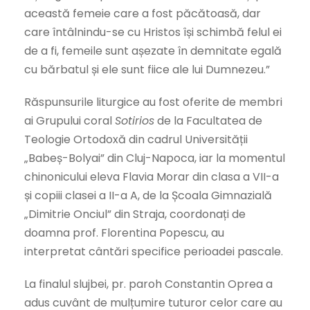
această femeie care a fost păcătoasă, dar
care întâlnindu-se cu Hristos își schimbă felul ei
de a fi, femeile sunt așezate în demnitate egală
cu bărbatul și ele sunt fiice ale lui Dumnezeu.”
Răspunsurile liturgice au fost oferite de membri
ai Grupului coral
Sotirios
de la Facultatea de
Teologie Ortodoxă din cadrul Universității
„Babeș-Bolyai” din Cluj-Napoca, iar la momentul
chinonicului eleva Flavia Morar din clasa a VII-a
și copiii clasei a II-a A, de la Școala Gimnazială
„Dimitrie Onciul” din Straja, coordonați de
doamna prof. Florentina Popescu, au
interpretat cântări specifice perioadei pascale.
La finalul slujbei, pr. paroh Constantin Oprea a
adus cuvânt de mulțumire tuturor celor care au