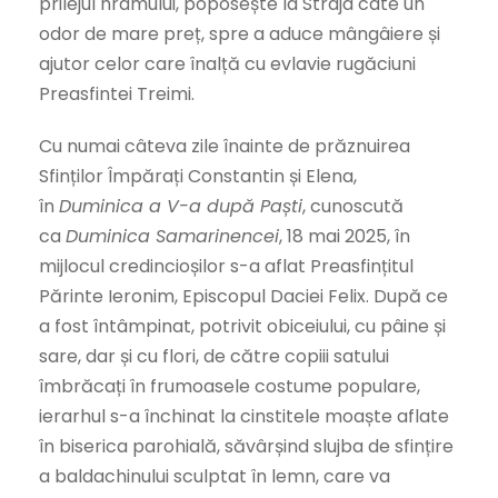
prilejul hramului, poposește la Straja câte un
odor de mare preț, spre a aduce mângâiere și
ajutor celor care înalță cu evlavie rugăciuni
Preasfintei Treimi.
Cu numai câteva zile înainte de prăznuirea
Sfinților Împărați Constantin și Elena,
în
Duminica a V-a după Paști
, cunoscută
ca
Duminica Samarinencei
, 18 mai 2025, în
mijlocul credincioșilor s-a aflat Preasfințitul
Părinte Ieronim, Episcopul Daciei Felix. După ce
a fost întâmpinat, potrivit obiceiului, cu pâine și
sare, dar și cu flori, de către copiii satului
îmbrăcați în frumoasele costume populare,
ierarhul s-a închinat la cinstitele moaște aflate
în biserica parohială, săvârșind slujba de sfințire
a baldachinului sculptat în lemn, care va