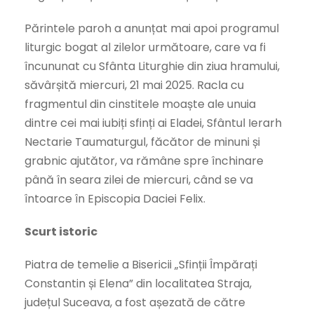
Părintele paroh a anunțat mai apoi programul
liturgic bogat al zilelor următoare, care va fi
încununat cu Sfânta Liturghie din ziua hramului,
săvârșită miercuri, 21 mai 2025. Racla cu
fragmentul din cinstitele moaște ale unuia
dintre cei mai iubiți sfinți ai Eladei, Sfântul Ierarh
Nectarie Taumaturgul, făcător de minuni și
grabnic ajutător, va rămâne spre închinare
până în seara zilei de miercuri, când se va
întoarce în Episcopia Daciei Felix.
Scurt istoric
Piatra de temelie a Bisericii „Sfinții Împărați
Constantin și Elena” din localitatea Straja,
județul Suceava, a fost așezată de către