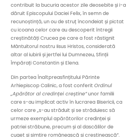
contribuit la bucuria acestor zile deosebite și i-a
dăruit Episcopului Daciei Felix, în semn de
recunoștință, un ou de struț încondeiat și pictat
cu icoana celor care au descoperit întregii
creștinătăți Crucea pe care a fost răstignit
Mântuitorul nostru Iisus Hristos, considerată
altar al iubirii și jertfei lui Dumnezeu, Sfinții
Împărați Constantin și Elena.
Din partea Înaltpreasfințitului Părinte
Arhiepiscop Calinic, a fost conferit
Ordinul
„Apărător al credinței creștine”
unor familii
care s-au implicat activ în lucrarea Bisericii, ca
celor care „s-au străduit și se străduiesc să
urmeze exemplul apărătorilor credinței și
patriei străbune, precum și al dascălilor de
cuget și simțire românească și creștinească”.