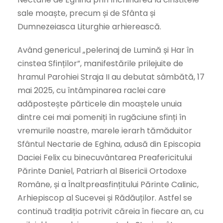
sale moaște, precum și de Sfânta și
Dumnezeiasca Liturghie arhierească.
Având genericul „pelerinaj de Lumină și Har în
cinstea Sfinților”, manifestările prilejuite de
hramul Parohiei Straja II au debutat sâmbătă, 17
mai 2025, cu întâmpinarea raclei care
adăpostește părticele din moaștele unuia
dintre cei mai pomeniți în rugăciune sfinți în
vremurile noastre, marele ierarh tămăduitor
Sfântul Nectarie de Eghina, adusă din Episcopia
Daciei Felix cu binecuvântarea Preafericitului
Părinte Daniel, Patriarh al Bisericii Ortodoxe
Române, și a Înaltpreasfințitului Părinte Calinic,
Arhiepiscop al Sucevei și Rădăuților. Astfel se
continuă tradiția potrivit căreia în fiecare an, cu