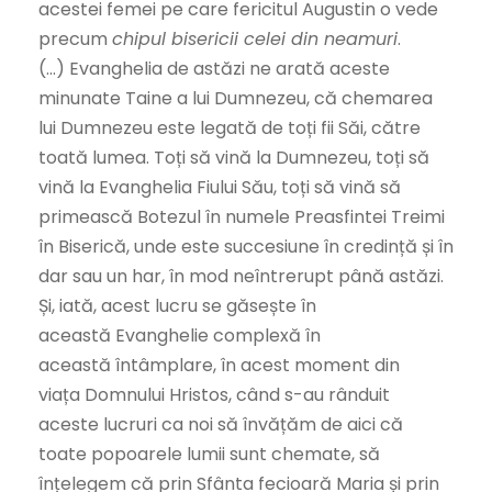
acestei femei pe care fericitul Augustin o vede
precum
chipul bisericii celei din neamuri
.
(…) Evanghelia de astăzi ne arată aceste
minunate Taine a lui Dumnezeu, că chemarea
lui Dumnezeu este legată de toți fii Săi, către
toată lumea. Toți să vină la Dumnezeu, toți să
vină la Evanghelia Fiului Său, toți să vină să
primească Botezul în numele Preasfintei Treimi
în Biserică, unde este succesiune în credință și în
dar sau un har, în mod neîntrerupt până astăzi.
Și, iată, acest lucru se găsește în
această Evanghelie complexă în
această întâmplare, în acest moment din
viața Domnului Hristos, când s-au rânduit
aceste lucruri ca noi să învățăm de aici că
toate popoarele lumii sunt chemate, să
înțelegem că prin Sfânta fecioară Maria și prin