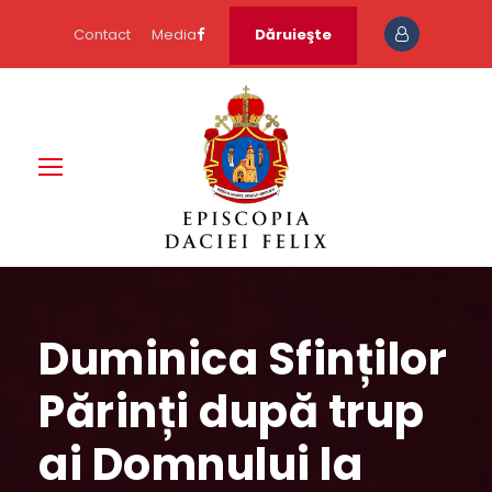
Contact
Media
Dăruieşte
Duminica Sfinților
Părinți după trup
ai Domnului la