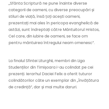
„Sfânta Scriptură ne pune înainte diverse
categorii de oameni, cu diverse preocupări și
stiluri de viață, însă țoți acești oameni,
prezentați mai ales în pericopa evanghelică de
astăzi, sunt îndreptați către Mântuitorul Hristos,
Cel care, din iubire de oameni, se face om
pentru mântuirea întregului neam omenesc”.
La finalul Sfintei Liturghii, membri din Liga
Studenților din Timișoara i-au colindat pe cei
prezenți. Ierarhul Daciei Felix a oferit tuturor
colindătorilor câte un exemplar din „Învățătura
de credință”, dar și mai multe daruri.