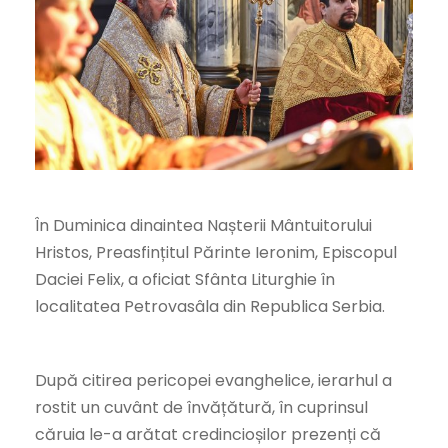
În Duminica dinaintea Nașterii Mântuitorului
Hristos, Preasfințitul Părinte Ieronim, Episcopul
Daciei Felix, a oficiat Sfânta Liturghie în
localitatea Petrovasâla din Republica Serbia.
După citirea pericopei evanghelice, ierarhul a
rostit un cuvânt de învățătură, în cuprinsul
căruia le-a arătat credincioșilor prezenți că