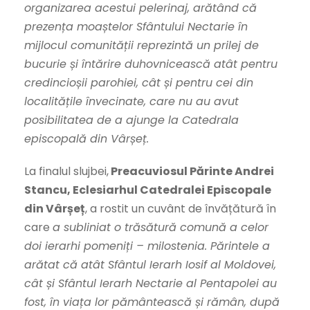
organizarea acestui pelerinaj, arătând că
prezența moaștelor Sfântului Nectarie în
mijlocul comunității reprezintă un prilej de
bucurie și întărire duhovnicească atât pentru
credincioșii parohiei, cât și pentru cei din
localitățile învecinate, care nu au avut
posibilitatea de a ajunge la Catedrala
episcopală din Vârșeț.
La finalul slujbei,
Preacuviosul Părinte Andrei
Stancu, Eclesiarhul Catedralei Episcopale
din Vârșeț
, a rostit un cuvânt de învățătură în
care
a subliniat o trăsătură comună a celor
doi ierarhi pomeniți – milostenia. Părintele a
arătat că atât Sfântul Ierarh Iosif al Moldovei,
cât și Sfântul Ierarh Nectarie al Pentapolei au
fost, în viața lor pământească și rămân, după