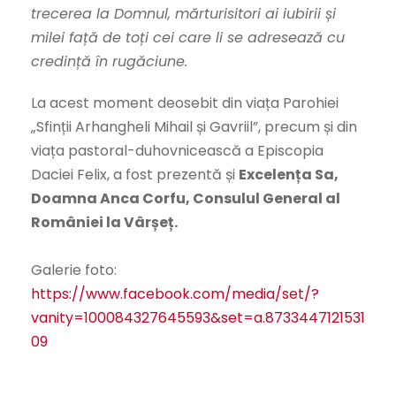
trecerea la Domnul, mărturisitori ai iubirii și
milei față de toți cei care li se adresează cu
credință în rugăciune.
La acest moment deosebit din viața Parohiei
„Sfinții Arhangheli Mihail și Gavriil”, precum și din
viața pastoral-duhovnicească a Episcopia
Daciei Felix, a fost prezentă și
Excelența Sa,
Doamna Anca Corfu, Consulul General al
României la Vârșeț.
Galerie foto:
https://www.facebook.com/media/set/?
vanity=100084327645593&set=a.8733447121531
09