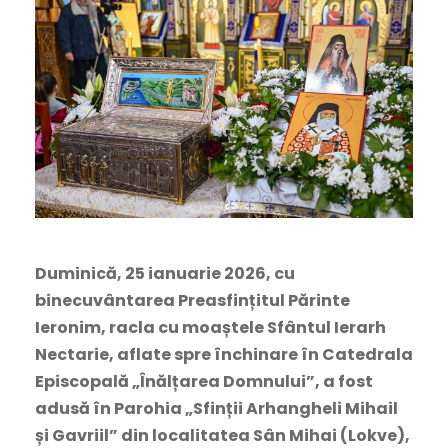
Duminică, 25 ianuarie 2026, cu
binecuvântarea Preasfințitul Părinte
Ieronim, racla cu moaștele Sfântul Ierarh
Nectarie, aflate spre închinare în Catedrala
Episcopală „Înălțarea Domnului”, a fost
adusă în Parohia „Sfinții Arhangheli Mihail
și Gavriil” din localitatea Sân Mihai (Lokve),