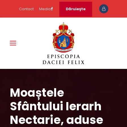
Contact
Media
Dăruieşte
Moaștele
Sfântului Ierarh
Nectarie, aduse