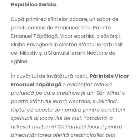
Republica Serbia.
După primirea sfintelor odoare, un sobor de
preoți, condus de Preacucernicul Părinte
Emanuel Tăpălagă, Vicar eparhial, a săvârșit
Slujba Privegherii în cinstea Sfântul Ierarh Iosif
cel Milostiv și a Sfântului Ierarh Nectarie de
Eghina.
În cuvântul de învățătură rostit,
Părintele Vicar
Emanuel Tăpălagă
a
evidențiat evlavia
profundă pe care credincioșii din Sân Mihai o
poartă Sfântului Ierarh Nectarie, subliniind
faptul că acesta se numără printre ocrotitorii
spirituali ai locașului de cult. Totodată, a
adresat mulțumiri Chiriarhului locului pentru
binecuvântarea oferită credincioșilor prin