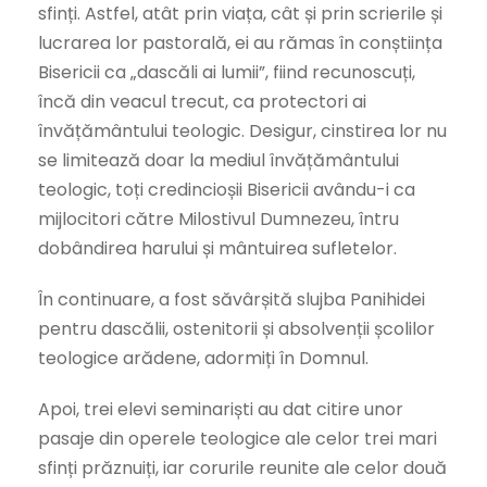
sfinți. Astfel, atât prin viața, cât și prin scrierile și
lucrarea lor pastorală, ei au rămas în conștiința
Bisericii ca „dascăli ai lumii”, fiind recunoscuți,
încă din veacul trecut, ca protectori ai
învățământului teologic. Desigur, cinstirea lor nu
se limitează doar la mediul învățământului
teologic, toți credincioșii Bisericii avându-i ca
mijlocitori către Milostivul Dumnezeu, întru
dobândirea harului și mântuirea sufletelor.
În continuare, a fost săvârșită slujba Panihidei
pentru dascălii, ostenitorii și absolvenții școlilor
teologice arădene, adormiți în Domnul.
Apoi, trei elevi seminariști au dat citire unor
pasaje din operele teologice ale celor trei mari
sfinți prăznuiți, iar corurile reunite ale celor două