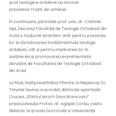
școli teologice arădene au intonat
priceasna
Troiță de arhierei
.
În continuare, părintele prof. univ. dr. Cristinel
Ioja, Decanul Facultății de Teologie Ortodoxă din
Arad a mulțumit ierarhilor atât pentru prezența
lor la sărbătoarea învățământului teologic
arădean, cât și pentru implicarea lor în
susținerea și promovarea evenimentelor
derulate de Facultatea de Teologie Ortodoxă
din Arad.
La final, Înaltpreasfințitul Părinte Arhiepiscop Dr.
Timotei Seviciu a acordat distincția eparhială
Crucea „Sfântul Ierarh Sava Brancovici”
preacuviosului Protos. dr. Agapie Corbu, cadru
didactic la Școala Doctorală a Universității