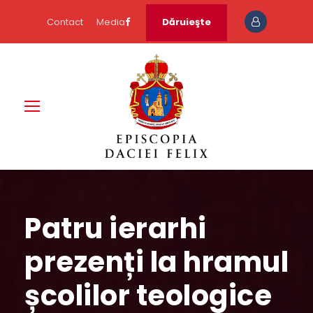
Contact
Media
Dăruieşte
Patru ierarhi
prezenți la hramul
școlilor teologice