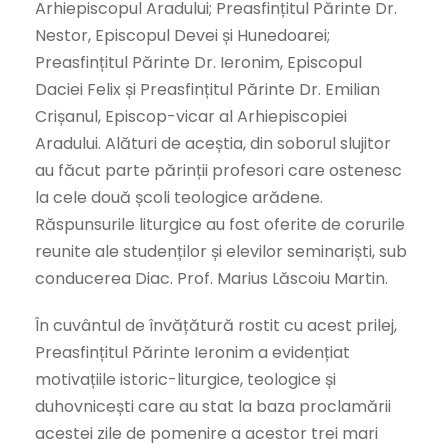
Arhiepiscopul Aradului; Preasfințitul Părinte Dr.
Nestor, Episcopul Devei și Hunedoarei;
Preasfințitul Părinte Dr. Ieronim, Episcopul
Daciei Felix și Preasfințitul Părinte Dr. Emilian
Crișanul, Episcop-vicar al Arhiepiscopiei
Aradului. Alături de aceștia, din soborul slujitor
au făcut parte părinții profesori care ostenesc
la cele două școli teologice arădene.
Răspunsurile liturgice au fost oferite de corurile
reunite ale studenților și elevilor seminariști, sub
conducerea Diac. Prof. Marius Lăscoiu Martin.
În cuvântul de învățătură rostit cu acest prilej,
Preasfințitul Părinte Ieronim a evidențiat
motivațiile istoric-liturgice, teologice și
duhovnicești care au stat la baza proclamării
acestei zile de pomenire a acestor trei mari