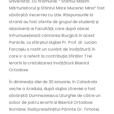
universitar, cu hramurile: ” Sfântul Maxim
Mărturisitorul şi Sfântul Mare Mucenic Mina” fost
săvârșită Vecernia cu Litie. Răspunsurile la
strană au fost oferite de grupul de studenți și
absolvenți ai Facultății, care după obicei
înfrumusețează cântarea liturgică în acest
Paraclis. La sfârșitul slujbei Pr. Prof. dr. Lucian
Farcașiu a rostit un cuvânt de învățătură în
care s-a referit la contribuția Sfinților Trei
Ierarhi la cristalizarea învățăturii Bisericii
Ortodoxe.
În dimineața zilei de 30 ianuarie, în Catedrala
veche a Aradului, după slujba Utreniei a fost
săvârșită Dumnezeiasca Liturghie de către un
sobor de patru ierarhi ai Bisericii Ortodoxe
Române: Înaltpreasfințitul Părinte Dr. Timotei,