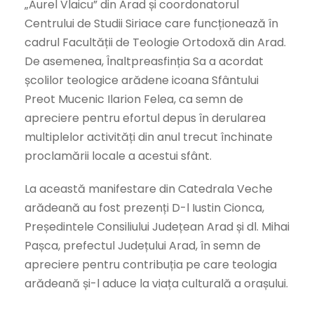
„Aurel Vlaicu” din Arad și coordonatorul
Centrului de Studii Siriace care funcționează în
cadrul Facultății de Teologie Ortodoxă din Arad.
De asemenea, Înaltpreasfinția Sa a acordat
școlilor teologice arădene icoana Sfântului
Preot Mucenic Ilarion Felea, ca semn de
apreciere pentru efortul depus în derularea
multiplelor activități din anul trecut închinate
proclamării locale a acestui sfânt.
La această manifestare din Catedrala Veche
arădeană au fost prezenți D-l Iustin Cionca,
Președintele Consiliului Județean Arad și dl. Mihai
Pașca, prefectul Județului Arad, în semn de
apreciere pentru contribuția pe care teologia
arădeană și-l aduce la viața culturală a orașului.