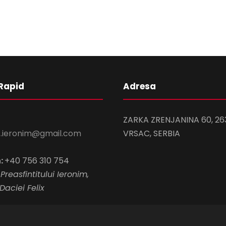
Rapid
Adresa
ZARKA ZRENJANINA 60, 26
s.ieronim@gmail.com
VRSAC, SERBIA
:
+40 756 310 754
Preasfintitului Ieronim,
Daciei Felix