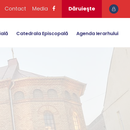
Contact
Media
Dăruieşte
ială
Catedrala Episcopală
Agenda Ierarhului