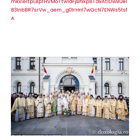
mkx1e1tpLBpfHVMoTtw1dFjsihixp8Ta9AtlDw9UeI
B3InbBR7srVw_aem_g0IrHnl7wGcN7ENWs5tsf
A