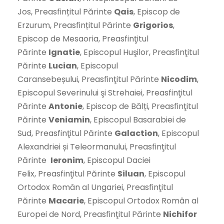
Jos, Preasfințitul Părinte
Qais
, Episcop de
Erzurum, Preasfințitul Părinte
Grigorios
,
Episcop de Mesaoria, Preasfinţitul
Părinte
Ignatie
, Episcopul Huşilor, Preasfinţitul
Părinte
Lucian
, Episcopul
Caransebeșului, Preasfinţitul Părinte
Nicodim
,
Episcopul Severinului şi Strehaiei, Preasfinţitul
Părinte
Antonie
, Episcop de Bălți, Preasfinţitul
Părinte
Veniamin
, Episcopul Basarabiei de
Sud, Preasfinţitul Părinte
Galaction
, Episcopul
Alexandriei și Teleormanului, Preasfinţitul
Părinte
Ieronim
, Episcopul Daciei
Felix, Preasfinţitul Părinte
Siluan
, Episcopul
Ortodox Român al Ungariei, Preasfinţitul
Părinte
Macarie
, Episcopul Ortodox Român al
Europei de Nord, Preasfinţitul Părinte
Nichifor