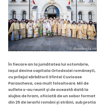
În fiecare an la jumătatea lui octombrie,
Iașul devine capitala Ortodoxiei românești,
cu prilejul sărbătorii Sfintei Cuvioase
Parascheva, cea mult folositoare. Mii de
suflete s-au reunit și de această dată la
slujba de hram, oficiată de un sobor format
din 25 de ierarhi români și străini, sub protia