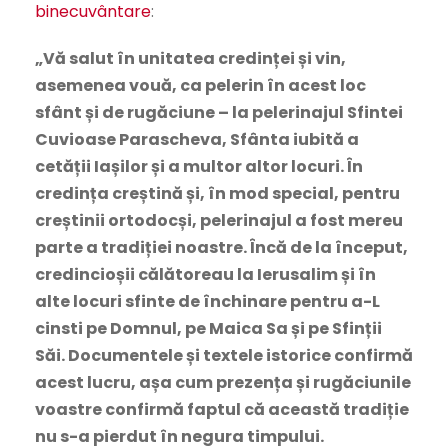
binecuvântare
:
„Vă salut în unitatea credinței și vin,
asemenea vouă, ca pelerin în acest loc
sfânt și de rugăciune – la pelerinajul Sfintei
Cuvioase Parascheva, Sfânta iubită a
cetății Iașilor și a multor altor locuri. În
credința creștină și, în mod special, pentru
creștinii ortodocși, pelerinajul a fost mereu
parte a tradiției noastre. Încă de la început,
credincioșii călătoreau la Ierusalim și în
alte locuri sfinte de închinare pentru a-L
cinsti pe Domnul, pe Maica Sa și pe Sfinții
Săi. Documentele și textele istorice confirmă
acest lucru, așa cum prezența și rugăciunile
voastre confirmă faptul că această tradiție
nu s-a pierdut în negura timpului.