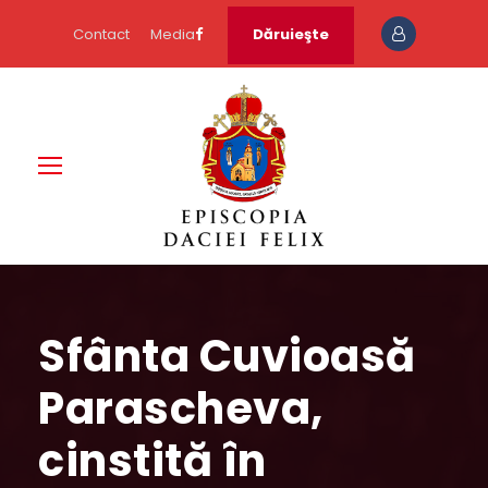
Contact
Media
Dăruieşte
Sfânta Cuvioasă
Parascheva,
cinstită în