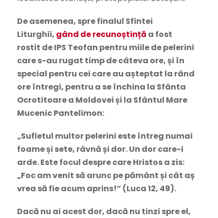
De asemenea, spre finalul Sfintei
Liturghii,
gând de recunoștință
a fost
rostit
de IPS Teofan pentru miile de pelerini
care s-au rugat timp de câteva ore, și în
special pentru cei care au așteptat la rând
ore întregi, pentru a se închina la Sfânta
Ocrotitoare a Moldovei și la Sfântul Mare
Mucenic Pantelimon:
„Sufletul multor pelerini este întreg numai
foame și sete, râvnă și dor. Un dor care-i
arde. Este focul despre care Hristos a zis:
„Foc am venit să arunc pe pământ și cât aș
vrea să fie acum aprins!” (Luca 12, 49).
Dacă nu ai acest dor, dacă nu tinzi spre el,