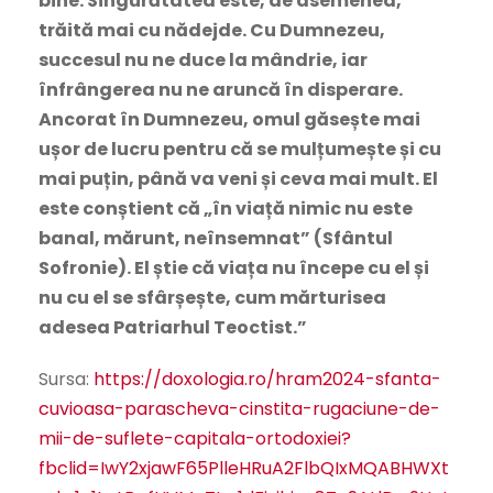
bine. Singurătatea este, de asemenea,
trăită mai cu nădejde. Cu Dumnezeu,
succesul nu ne duce la mândrie, iar
înfrângerea nu ne aruncă în disperare.
Ancorat în Dumnezeu, omul găsește mai
ușor de lucru pentru că se mulțumește și cu
mai puțin, până va veni și ceva mai mult. El
este conștient că „în viață nimic nu este
banal, mărunt, neînsemnat” (Sfântul
Sofronie). El știe că viața nu începe cu el și
nu cu el se sfârșește, cum mărturisea
adesea Patriarhul Teoctist.”
Sursa:
https://doxologia.ro/hram2024-sfanta-
cuvioasa-parascheva-cinstita-rugaciune-de-
mii-de-suflete-capitala-ortodoxiei?
fbclid=IwY2xjawF65PlleHRuA2FlbQIxMQABHWXt