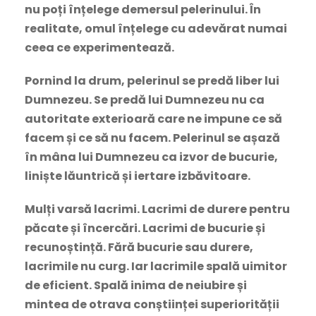
nu poți înțelege demersul pelerinului. În
realitate, omul înțelege cu adevărat numai
ceea ce experimentează.
Pornind la drum, pelerinul se predă liber lui
Dumnezeu. Se predă lui Dumnezeu nu ca
autoritate exterioară care ne impune ce să
facem și ce să nu facem. Pelerinul se așază
în mâna lui Dumnezeu ca izvor de bucurie,
liniște lăuntrică și iertare izbăvitoare.
Mulți varsă lacrimi. Lacrimi de durere pentru
păcate și încercări. Lacrimi de bucurie și
recunoștință. Fără bucurie sau durere,
lacrimile nu curg. Iar lacrimile spală uimitor
de eficient. Spală inima de neiubire și
mintea de otrava conștiinței superiorității