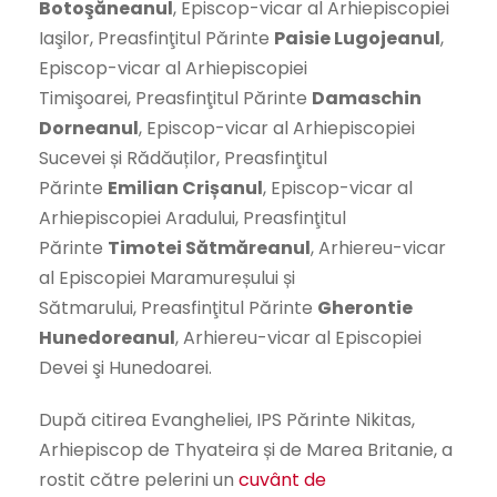
Botoşăneanul
, Episcop-vicar al Arhiepiscopiei
Iaşilor, Preasfinţitul Părinte
Paisie Lugojeanul
,
Episcop-vicar al Arhiepiscopiei
Timişoarei, Preasfinţitul Părinte
Damaschin
Dorneanul
, Episcop-vicar al Arhiepiscopiei
Sucevei și Rădăuților, Preasfinţitul
Părinte
Emilian Crișanul
, Episcop-vicar al
Arhiepiscopiei Aradului, Preasfinţitul
Părinte
Timotei Sătmăreanul
, Arhiereu-vicar
al Episcopiei Maramureșului și
Sătmarului, Preasfinţitul Părinte
Gherontie
Hunedoreanul
, Arhiereu-vicar al Episcopiei
Devei şi Hunedoarei.
După citirea Evangheliei, IPS Părinte Nikitas,
Arhiepiscop de Thyateira și de Marea Britanie, a
rostit către pelerini un
cuvânt de