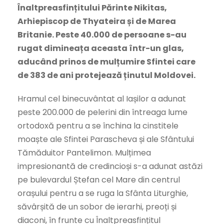
Înaltpreasfințitului Părinte Nikitas,
Arhiepiscop de Thyateira și de Marea
Britanie. Peste 40.000 de persoane s-au
rugat dimineața aceasta într-un glas,
aducând prinos de mulțumire Sfintei care
de 383 de ani protejează ținutul Moldovei.
Hramul cel binecuvântat al Iașilor a adunat
peste 200.000 de pelerini din întreaga lume
ortodoxă pentru a se închina la cinstitele
moaște ale Sfintei Parascheva și ale Sfântului
Tămăduitor Pantelimon. Mulțimea
impresionantă de credincioși s-a adunat astăzi
pe bulevardul Ștefan cel Mare din centrul
orașului pentru a se ruga la Sfânta Liturghie,
săvârșită de un sobor de ierarhi, preoți și
diaconi, în frunte cu Înaltpreasfințitul