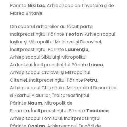
Părinte
Nikitas
, Arhiepiscop de Thyateira și de
Marea Britanie.
Din soborul arhiereilor au făcut parte
Înaltpreasfinţitul Părinte
Teofan
, Arhiepiscopul
Iaşilor şi Mitropolitul Moldovei şi Bucovinei,
Înaltpreasfinţitul Părinte
Laurenţiu
,
Arhiepiscopul Sibiului şi Mitropolitul
Ardealului, Înaltpreasfinţitul Părinte
Irineu
,
Arhiepiscopul Craiovei şi Mitropolitul
Olteniei, Înaltpreasfinţitul Părinte
Petru
,
Arhiepiscopul Chișinăului, Mitropolitul Basarabiei
și Exarhul Plaiurilor, Înaltpreasfințitul
Părinte
Naum
, Mitropolit de
Strumița, Înaltpreasfinţitul Părinte
Teodosie
,
Arhiepiscopul Tomisului, Înaltpreasfinţitul
Părinte
Casian
, Arhiepiscopul Dunării de