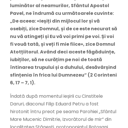
luminător al neamurilor, Sfântul Apostol
Pavel, ne îndrumă cu următoarele cuvinte:
„De aceea: «Ieșiți din mijlocul lor și vă
osebiți, zice Domnul, și de ce este necurat să
nu vă atingeți și Eu vă voi primi pe voi. Și voi
fi vouă tată, și veți fi mie fiice», zice Domnul
Atotțiitorul. Având deci aceste făgăduințe,
iubiților, să ne curățim pe noi de toată
întinarea trupului și a duhului, desăvârșind
sfințenia în frica lui Dumnezeu” (2 Corinteni
6, 17 – 7, 1).
Îndată după momentul ieșirii cu Cinstitele
Daruri, diaconul Filip Eduard Petru a fost
hirotonit întru preot pe seama Parohiei „Sfântul
Mare Mucenic Dimitrie, Izvorâtorul de mir” din
localitatea Stănești, protopopiatul Botoșani.