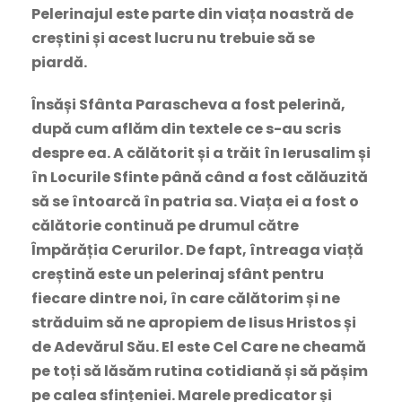
Pelerinajul este parte din viața noastră de
creștini și acest lucru nu trebuie să se
piardă.
Însăși Sfânta Parascheva a fost pelerină,
după cum aflăm din textele ce s-au scris
despre ea. A călătorit și a trăit în Ierusalim și
în Locurile Sfinte până când a fost călăuzită
să se întoarcă în patria sa. Viața ei a fost o
călătorie continuă pe drumul către
Împărăția Cerurilor. De fapt, întreaga viață
creștină este un pelerinaj sfânt pentru
fiecare dintre noi, în care călătorim și ne
străduim să ne apropiem de Iisus Hristos și
de Adevărul Său. El este Cel Care ne cheamă
pe toți să lăsăm rutina cotidiană și să pășim
pe calea sfințeniei. Marele predicator și