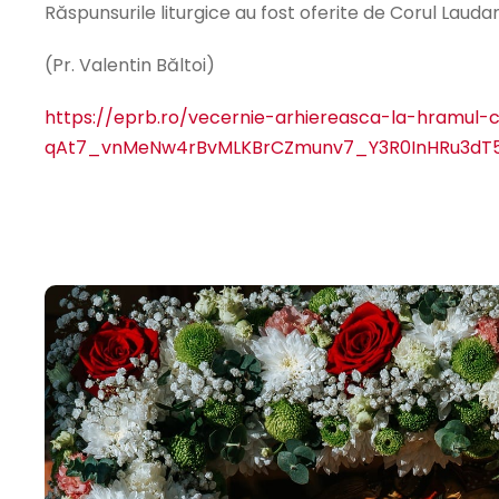
Răspunsurile liturgice au fost oferite de Corul Laud
(Pr. Valentin Băltoi)
https://eprb.ro/vecernie-arhiereasca-la-hramul
qAt7_vnMeNw4rBvMLKBrCZmunv7_Y3R0InHRu3dT