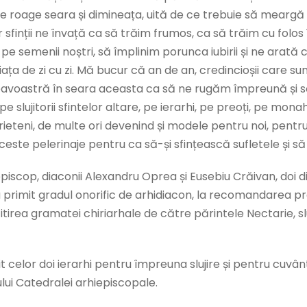
se roage seara și dimineața, uită de ce trebuie să meargă la
Or sfinții ne învață ca să trăim frumos, ca să trăim cu fol
e semenii noștri, să împlinim porunca iubirii și ne arată 
 viața de zi cu zi. Mă bucur că an de an, credincioșii care s
eavoastră în seara aceasta ca să ne rugăm împreună și 
slujitorii sfintelor altare, pe ierarhi, pe preoți, pe mona
 prieteni, de multe ori devenind și modele pentru noi, pent
d aceste pelerinaje pentru ca să-și sfințească sufletele și
cop, diaconii Alexandru Oprea și Eusebiu Crăivan, doi dint
au primit gradul onorific de arhidiacon, la recomandarea pr
irea gramatei chiriarhale de către părintele Nectarie, slu
it celor doi ierarhi pentru împreuna slujire și pentru cuvânt
ului Catedralei arhiepiscopale.