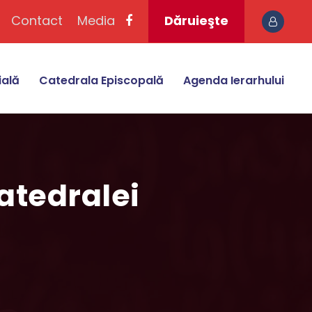
Contact
Media
Dăruieşte
ială
Catedrala Episcopală
Agenda Ierarhului
atedralei