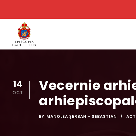
Vecernie arhi
14
OCT
arhiepiscopa
.
BY
MANOLEA ȘERBAN - SEBASTIAN
ACT