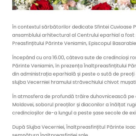
În contextul sărbătorilor dedicate Sfintei Cuvioase P
ansamblului arhitectural al Centrului eparhial a fos
Preasfințitului Părinte Veniamin, Episcopul Basarabie
Începând cu ora 16.00, câteva sute de credincioși roma
Părinte Veniamin, în prezența Înaltpreasfințitului Păr
din administrația eparhială și peste o sută de preoți 
slujba Vecerniei hramului străvechiului chivot mușati
În atmosfera de profundă trăire duhovnicească pe ca
Moldovei, soborul preoților și diaconilor a înălțat 
credincioșilor de-a lungul a peste șase secole de e
După Slujba Vecerniei, Înaltpreasfințitul Părinte Ioac
semnătura Înaltpreasfinției sale.