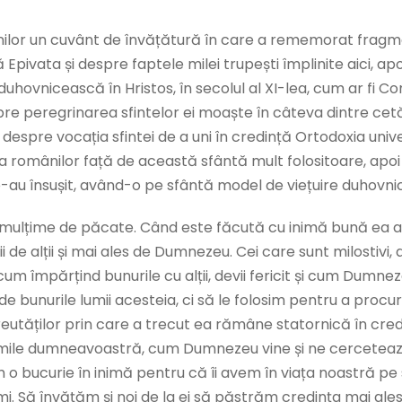
rinilor un cuvânt de învățătură în care a rememorat fragm
Epivata și despre faptele milei trupești împlinite aici, 
hovnicească în Hristos, în secolul al XI-lea, cum ar fi Co
pre peregrinarea sfintelor ei moaște în câteva dintre cetăț
u, și despre vocația sfintei de a uni în credință Ortodoxia un
a românilor față de această sfântă mult folositoare, apoi a
 le-au însușit, având-o pe sfântă model de viețuire duhovn
ă mulțime de păcate. Când este făcută cu inimă bună ea a
 de alții și mai ales de Dumnezeu. Cei care sunt milostivi, a
eg cum împărțind bunurile cu alții, devii fericit și cum Dum
de bunurile lumii acesteia, ci să le folosim pentru a procura
 greutăților prin care a trecut ea rămâne statornică în cr
inimile dumneavoastră, cum Dumnezeu vine și ne cercetea
 o bucurie în inimă pentru că îi avem în viața noastră pe s
imi. Să învățăm și noi de la ei să păstrăm credința mai ale