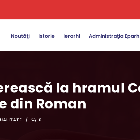
Noutăţi
Istorie
Ierarhi
Administraţia Eparh
erească la hramul C
le din Roman
UALITATE
0