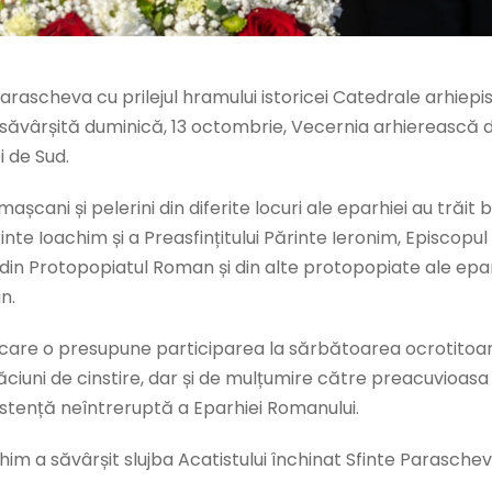
arascheva cu prilejul hramului istoricei Catedrale arhiepi
t săvârșită duminică, 13 octombrie, Vecernia arhierească d
i de Sud.
șcani și pelerini din diferite locuri ale eparhiei au trăit 
inte Ioachim și a Preasfințitului Părinte Ieronim, Episcopul 
din Protopopiatul Roman și din alte protopopiate ale eparhi
n.
re o presupune participarea la sărbătoarea ocrotitoarei E
rugăciuni de cinstire, dar și de mulțumire către preacuvio
xistență neîntreruptă a Eparhiei Romanului.
him a săvârșit slujba Acatistului închinat Sfinte Parascheva