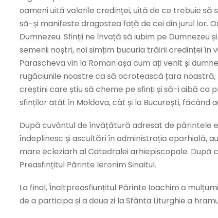
oameni uită valorile credinței, uită de ce trebuie să 
să-și manifeste dragostea față de cei din jurul lor. 
Dumnezeu. Sfinții ne învață să iubim pe Dumnezeu și p
semenii noștri, noi simțim bucuria trăirii credinței în
Parascheva vin la Roman așa cum ați venit și dumn
rugăciunile noastre ca să ocrotească țara noastră, pe 
creștini care știu să cheme pe sfinți și să-i aibă ca
sfinților atât în Moldova, cât și la București, făcân
După cuvântul de învățătură adresat de părintele epis
îndeplinesc și ascultări în administrația eparhială, 
mare ecleziarh al Catedralei arhiepiscopale. După cit
Preasfințitul Părinte Ieronim Sinaitul.
La final, Înaltpreasfiunțitul Părinte Ioachim a mulțum
de a participa și a doua zi la Sfânta Liturghie a hram