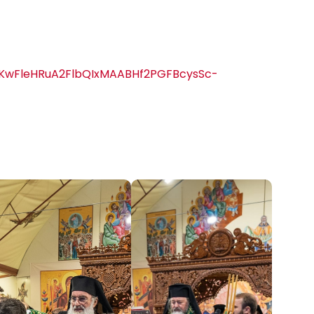
wF6KwFleHRuA2FlbQIxMAABHf2PGFBcysSc-