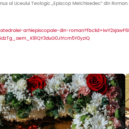
amus al Liceului Teologic „Episcop Melchisedec” din Roman.
-catedralei-arhiepiscopale-din-roman?fbclid=IwY2xja
5dzTg_aem_K91QY3duG0JIYcm5Y0yzIQ