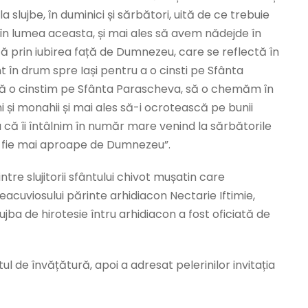
 slujbe, în duminici și sărbători, uită de ce trebuie
os în lumea aceasta, și mai ales să avem nădejde în
că prin iubirea față de Dumnezeu, care se reflectă în
unt în drum spre Iași pentru a o cinsti pe Sfânta
să o cinstim pe Sfânta Parascheva, să o chemăm în
hi și monahii și mai ales să-i ocrotească pe bunii
ru că îi întâlnim în număr mare venind la sărbătorile
 să fie mai aproape de Dumnezeu”.
re slujitorii sfântului chivot mușatin care
eacuviosului părinte arhidiacon Nectarie Iftimie,
jba de hirotesie întru arhidiacon a fost oficiată de
ul de învățătură, apoi a adresat pelerinilor invitația