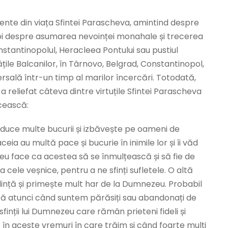
ente din viața Sfintei Parascheva, amintind despre
apoi despre asumarea nevoinței monahale și trecerea
nstantinopolul, Heracleea Pontului sau pustiul
ile Balcanilor, în Târnovo, Belgrad, Constantinopol,
iversală într-un timp al marilor încercări. Totodată,
 reliefat câteva dintre virtuțile Sfintei Parascheva
icească:
duce multe bucurii și izbăvește pe oameni de
ceia au multă pace și bucurie în inimile lor și îi văd
nezeu face ca acestea să se înmulțească și să fie de
 cele veșnice, pentru a ne sfinți sufletele. O altă
edință și primește mult har de la Dumnezeu. Probabil
ză atunci când suntem părăsiți sau abandonați de
finții lui Dumnezeu care rămân prieteni fideli și
s în aceste vremuri în care trăim și când foarte mulți