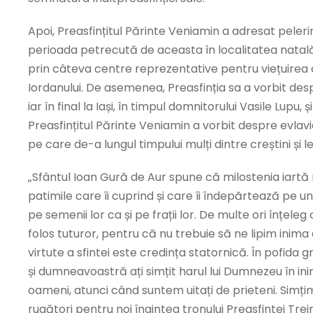
Apoi, Preasfințitul Părinte Veniamin a adresat pele
perioada petrecută de aceasta în localitatea natală 
prin câteva centre reprezentative pentru viețuirea du
Iordanului. De asemenea, Preasfinția sa a vorbit des
iar în final la Iași, în timpul domnitorului Vasile Lup
Preasfințitul Părinte Veniamin a vorbit despre evlavi
pe care de-a lungul timpului mulți dintre creștini și
„Sfântul Ioan Gură de Aur spune că milostenia iart
patimile care îi cuprind și care îi îndepărtează pe unii
pe semenii lor ca și pe frații lor. De multe ori înțel
folos tuturor, pentru că nu trebuie să ne lipim inima 
virtute a sfintei este credința statornică. În pofida
și dumneavoastră ați simțit harul lui Dumnezeu în 
oameni, atunci când suntem uitați de prieteni. Simțim
rugători pentru noi înaintea tronului Preasfintei Tre