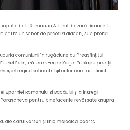
scopale de la Roman, în Altarul de vară din incinta
e către un sobor de preoți și diaconi, sub protia
bucuria comuniunii în rugăciune cu Preasfințitul
Daciei Felix, cărora s-au adăugat în slujire preoții
ei, întregind soborul slujitorilor care au oficiat
parhiei Romanului și Bacăului și a întregii
asa Parascheva pentru binefacerile revărsate asupra
, ale cărui versuri și linie melodică poartă