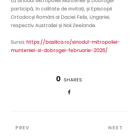
La Sinodul Mitropoliei Munteniei și Dobrogei
participă, în calitate de invitați, și Episcopii
Ortodocși Români ai Daciei Felix, Ungariei,
respectiv Australiei și Noii Zeelande.
Sursa:
https://basilica.ro/sinodul-mitropoliei-
munteniei-si-dobrogei-februarie-2026/
0
SHARES
PREV
NEXT