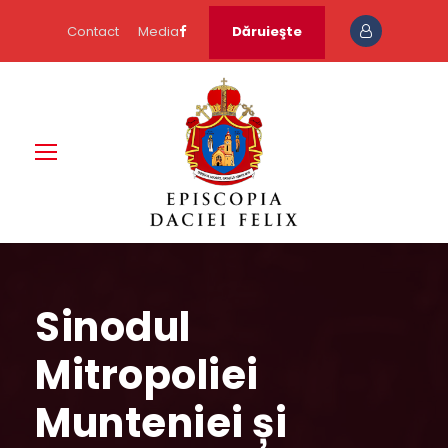
Contact
Media
Dăruieşte
Sinodul
Mitropoliei
Munteniei și